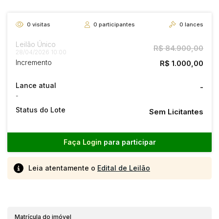
0
visitas
0
participantes
0
lances
Leilão Único
R$ 84.900,00
28/04/2026 10:00
Incremento
R$ 1.000,00
Lance atual
-
-
Status do Lote
Sem Licitantes
Faça Login
para participar
Leia atentamente o
Edital de Leilão
Matrícula do imóvel