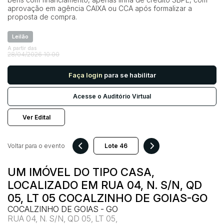
aprovação em agência CAIXA ou CCA após formalizar a
proposta de compra.
Pesquisar
Leilão
A partir das
28/04/2026 10:00
Faça login
para se habilitar
Acesse o Auditório Virtual
Ver Edital
Voltar para o evento
UM IMÓVEL DO TIPO CASA,
LOCALIZADO EM RUA 04, N. S/N, QD
05, LT 05 COCALZINHO DE GOIAS-GO
COCALZINHO DE GOIAS - GO
RUA 04, N. S/N, QD 05, LT 05,