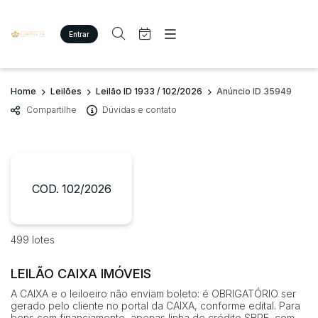
Entrar
Criar conta
Entrar
Site
Busca por palavra-chave
Home
Leilões
Leilão ID 1933 / 102/2026
Anúncio ID 35949
Agenda
Home
Compartilhe
Dúvidas e contato
Quem Somos
Quem Somos
Categoria
Subcategoria
Eventos
Contato
Fale Conosco
Busca por categoria
Estados
Cidade
COD. 102/2026
Diversos
Bens diversos
Imóveis
Bairro
Comitente
499 lotes
Apartamento/Casa
Terreno/Lote
LEILÃO CAIXA IMÓVEIS
Judiciais
Extrajudiciais
Faixa de valor
A CAIXA e o leiloeiro não enviam boleto: é OBRIGATÓRIO ser
gerado pelo cliente no portal da CAIXA, conforme edital. Para
R$
R$
até
bens com financiamento, apenas linha de crédito SBPE, com