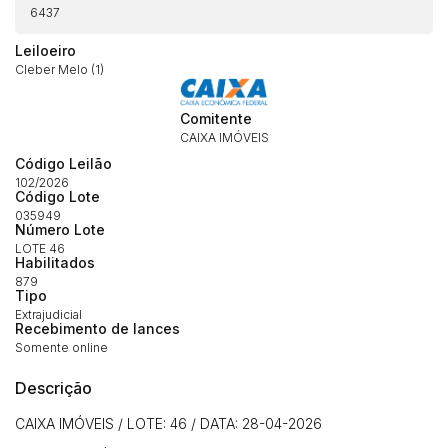
6437
Leiloeiro
Cleber Melo (1)
Comitente
CAIXA IMÓVEIS
Código Leilão
102/2026
Código Lote
035949
Habilite-se para efetuar lances ou
Número Lote
Histórico de Propostas
propostas
Envie sua Proposta
LOTE 46
Habilitados
(Art. 895, CPC)
Data
Usuário
Valor
879
Tipo
14/04/2025 18:43:11
TIAGOFELIPE
R$ 1,00
Extrajudicial
Recebimento de lances
Clique aqui para fazer login
14/04/2025 18:43:11
TIAGOFELIPE
R$ 1,00
Somente online
14/04/2025 18:43:11
TIAGOFELIPE
R$ 1,00
Descrição
CAIXA IMÓVEIS / LOTE: 46 / DATA: 28-04-2026