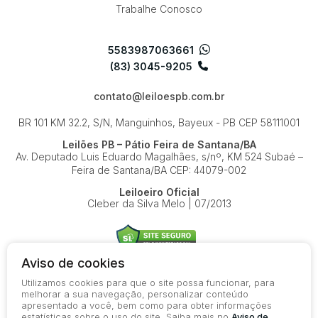
Trabalhe Conosco
5583987063661
(83) 3045-9205
contato@leiloespb.com.br
BR 101 KM 32.2, S/N, Manguinhos, Bayeux - PB
CEP 58111001
Leilões PB – Pátio Feira de Santana/BA
Av. Deputado Luis Eduardo Magalhães, s/nº, KM 524
Subaé –
Feira de Santana/BA
CEP: 44079-002
Leiloeiro Oficial
Cleber da Silva Melo | 07/2013
Aviso de cookies
Utilizamos cookies para que o site possa funcionar, para
© 2026-present - Todos os direitos reservados
melhorar a sua navegação, personalizar conteúdo
apresentado a você, bem como para obter informações
Política de Privacidade
estatísticas sobre o uso do site. Saiba mais no
Aviso de