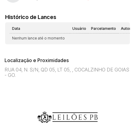
Histórico de Lances
Data
Usuário
Parcelamento
Automá
Nenhum lance até o momento
Localização e Proximidades
RUA 04, N. S/N, QD 05, LT 05, , COCALZINHO DE GOIAS
- GO.