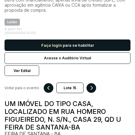
aprovação em agência CAIXA ou CCA após formalizar a
proposta de compra.
Pesquisar
Leilão
A partir das
28/04/2026 10:00
Faça login
para se habilitar
Acesse o Auditório Virtual
Ver Edital
Voltar para o evento
UM IMÓVEL DO TIPO CASA,
LOCALIZADO EM RUA HOMERO
FIGUEIREDO, N. S/N., CASA 29, QD U
FEIRA DE SANTANA-BA
FEIRA DE SANTANA - BA