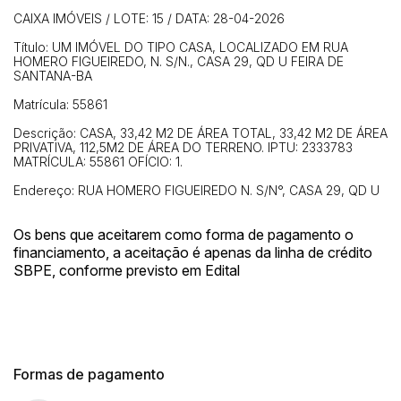
CAIXA IMÓVEIS / LOTE: 15 / DATA: 28-04-2026
Título: UM IMÓVEL DO TIPO CASA, LOCALIZADO EM RUA
HOMERO FIGUEIREDO, N. S/N., CASA 29, QD U FEIRA DE
SANTANA-BA
Matrícula: 55861
Descrição: CASA, 33,42 M2 DE ÁREA TOTAL, 33,42 M2 DE ÁREA
PRIVATIVA, 112,5M2 DE ÁREA DO TERRENO. IPTU: 2333783
MATRÍCULA: 55861 OFÍCIO: 1.
Endereço: RUA HOMERO FIGUEIREDO N. S/N°, CASA 29, QD U
Os bens que aceitarem como forma de pagamento o
financiamento, a aceitação é apenas da linha de crédito
SBPE, conforme previsto em Edital
Habilite-se para efetuar lances ou
Histórico de Propostas
propostas
Envie sua Proposta
(Art. 895, CPC)
Data
Usuário
Valor
Formas de pagamento
14/04/2025 18:43:11
TIAGOFELIPE
R$ 1,00
Clique aqui para fazer login