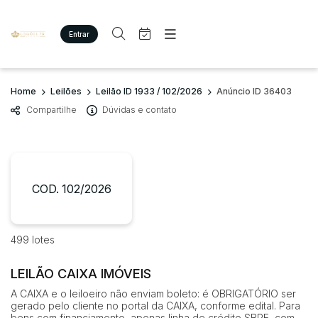
Entrar
Criar conta
Entrar
Site
Busca por palavra-chave
Home
Leilões
Leilão ID 1933 / 102/2026
Anúncio ID 36403
Agenda
Home
Compartilhe
Dúvidas e contato
Quem Somos
Quem Somos
Categoria
Subcategoria
Eventos
Contato
Fale Conosco
Busca por categoria
Estados
Cidade
COD. 102/2026
Imóveis
Terreno/Lote
Veículos
Bairro
Comitente
499 lotes
Carros
Motos
LEILÃO CAIXA IMÓVEIS
Judiciais
Extrajudiciais
Pesados
Faixa de valor
A CAIXA e o leiloeiro não enviam boleto: é OBRIGATÓRIO ser
Utilitário
gerado pelo cliente no portal da CAIXA, conforme edital. Para
R$
R$
até
bens com financiamento, apenas linha de crédito SBPE, com