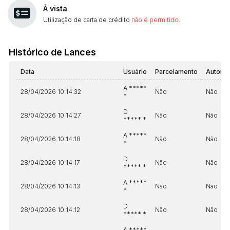
14/04/2025 18:43:11
TIAGOFELIPE
R$ 1,00
À vista
14/04/2025 18:43:11
TIAGOFELIPE
R$ 1,00
Utilização de carta de crédito
não é permitido
.
Histórico de Lances
Data
Usuário
Parcelamento
Automá
A *****
28/04/2026 10:14:32
Não
Não
*
D
28/04/2026 10:14:27
Não
Não
***** *
A *****
28/04/2026 10:14:18
Não
Não
*
D
28/04/2026 10:14:17
Não
Não
***** *
A *****
28/04/2026 10:14:13
Não
Não
*
D
28/04/2026 10:14:12
Não
Não
***** *
A *****