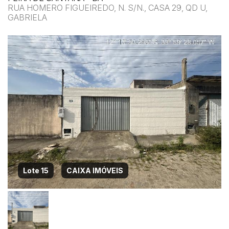
RUA HOMERO FIGUEIREDO, N. S/N., CASA 29, QD U,
GABRIELA
Lote 15
CAIXA IMÓVEIS