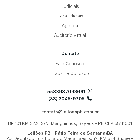
Judiciais
Extrajudiciais
Agenda
Auditório virtual
Contato
Fale Conosco
Trabalhe Conosco
5583987063661
(83) 3045-9205
contato@leiloespb.com.br
BR 101 KM 32.2, S/N, Manguinhos, Bayeux - PB
CEP 58111001
Leilões PB – Pátio Feira de Santana/BA
Av. Deputado Luis Eduardo Magalhães, s/nº, KM 524
Subaé –