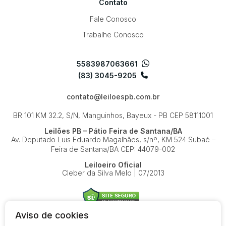
Contato
Fale Conosco
Trabalhe Conosco
5583987063661
(83) 3045-9205
contato@leiloespb.com.br
BR 101 KM 32.2, S/N, Manguinhos, Bayeux - PB
CEP 58111001
Leilões PB – Pátio Feira de Santana/BA
Av. Deputado Luis Eduardo Magalhães, s/nº, KM 524
Subaé –
Feira de Santana/BA
CEP: 44079-002
Leiloeiro Oficial
Cleber da Silva Melo | 07/2013
Aviso de cookies