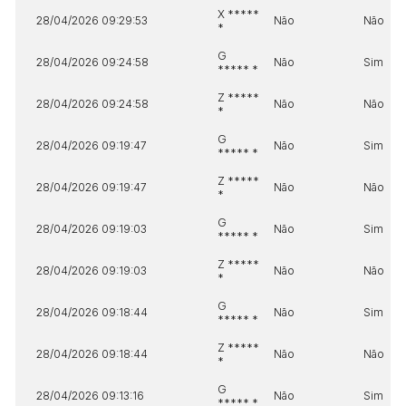
X *****
28/04/2026 09:29:53
Não
Não
Habilite-se para efetuar lances ou
*
Histórico de Propostas
propostas
Envie sua Proposta
G
28/04/2026 09:24:58
Não
Sim
***** *
(Art. 895, CPC)
Data
Usuário
Valor
Z *****
28/04/2026 09:24:58
Não
Não
14/04/2025 18:43:11
TIAGOFELIPE
R$ 1,00
*
Clique aqui para fazer login
14/04/2025 18:43:11
TIAGOFELIPE
R$ 1,00
G
28/04/2026 09:19:47
Não
Sim
***** *
14/04/2025 18:43:11
TIAGOFELIPE
R$ 1,00
Z *****
28/04/2026 09:19:47
Não
Não
*
G
28/04/2026 09:19:03
Não
Sim
***** *
Z *****
28/04/2026 09:19:03
Não
Não
*
G
28/04/2026 09:18:44
Não
Sim
***** *
Z *****
28/04/2026 09:18:44
Não
Não
*
G
28/04/2026 09:13:16
Não
Sim
***** *