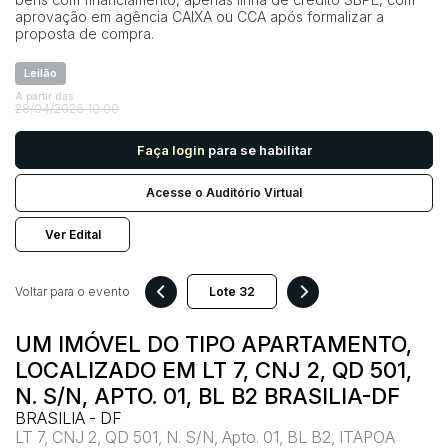
aprovação em agência CAIXA ou CCA após formalizar a
proposta de compra.
Pesquisar
Leilão
A partir das
28/04/2026 10:00
Faça login
para se habilitar
Acesse o Auditório Virtual
Ver Edital
Voltar para o evento
UM IMÓVEL DO TIPO APARTAMENTO,
LOCALIZADO EM LT 7, CNJ 2, QD 501,
N. S/N, APTO. 01, BL B2 BRASILIA-DF
BRASILIA - DF
LT 7, CNJ 2, QD 501, N. S/N, Apto. 01, BL B2, ITAPOA