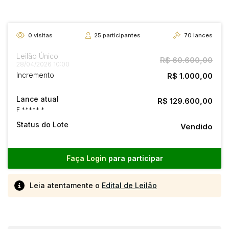
0
visitas
25
participantes
70
lances
Leilão Único
R$ 60.600,00
28/04/2026 10:00
Incremento
R$ 1.000,00
Lance atual
R$ 129.600,00
F ***** *
Status do Lote
Vendido
Faça Login
para participar
Leia atentamente o
Edital de Leilão