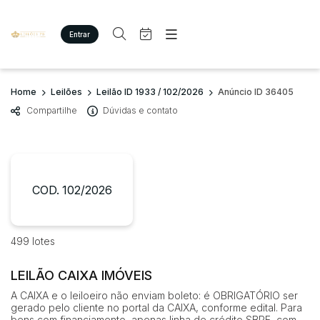
Entrar
Criar conta
Entrar
Site
Busca por palavra-chave
Home
Leilões
Leilão ID 1933 / 102/2026
Anúncio ID 36405
Agenda
Home
Compartilhe
Dúvidas e contato
Quem Somos
Quem Somos
Categoria
Subcategoria
Eventos
Contato
Fale Conosco
Busca por categoria
Estados
Cidade
COD. 102/2026
Imóveis
Terreno/Lote
Veículos
Bairro
Comitente
499 lotes
Carros
Motos
LEILÃO CAIXA IMÓVEIS
Judiciais
Extrajudiciais
Pesados
Faixa de valor
A CAIXA e o leiloeiro não enviam boleto: é OBRIGATÓRIO ser
Utilitário
gerado pelo cliente no portal da CAIXA, conforme edital. Para
R$
R$
até
bens com financiamento, apenas linha de crédito SBPE, com