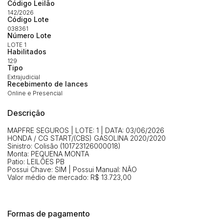
Código Leilão
Habilite-se para efetuar lances ou
142/2026
Histórico de Propostas
propostas
Código Lote
Envie sua Proposta
038361
Número Lote
(Art. 895, CPC)
Data
Usuário
Valor
LOTE 1
Habilitados
14/04/2025 18:43:11
TIAGOFELIPE
R$ 1,00
129
Clique aqui para fazer login
Tipo
14/04/2025 18:43:11
TIAGOFELIPE
R$ 1,00
Extrajudicial
Recebimento de lances
14/04/2025 18:43:11
TIAGOFELIPE
R$ 1,00
Online e Presencial
Descrição
MAPFRE SEGUROS | LOTE: 1 | DATA: 03/06/2026
HONDA / CG START/(CBS) GASOLINA 2020/2020
Sinistro: Colisão (101723126000018)
Monta: PEQUENA MONTA
Patio: LEILÕES PB
Possui Chave: SIM | Possui Manual: NÃO
Valor médio de mercado: R$ 13.723,00
Formas de pagamento