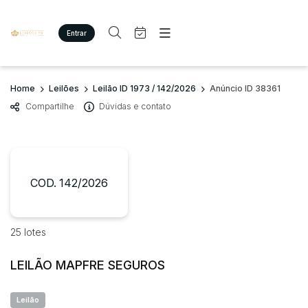
Entrar
Criar conta
Entrar
Site
Busca por palavra-chave
Home
Leilões
Leilão ID 1973 / 142/2026
Anúncio ID 38361
Agenda
Home
Compartilhe
Dúvidas e contato
Quem Somos
Quem Somos
Categoria
Subcategoria
Eventos
Contato
Fale Conosco
Busca por categoria
Estados
Cidade
COD. 142/2026
Imóveis
Terreno/Lote
Veículos
Bairro
Comitente
25 lotes
Carros
Motos
LEILÃO MAPFRE SEGUROS
Judiciais
Extrajudiciais
Pesados
Faixa de valor
Utilitário
Leilão
R$
R$
até