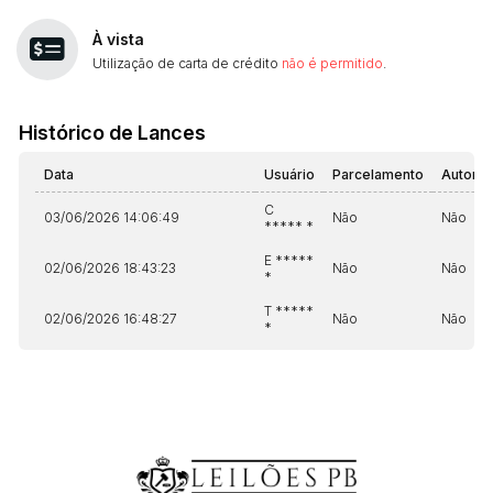
À vista
Utilização de carta de crédito
não é permitido
.
Histórico de Lances
Data
Usuário
Parcelamento
Automá
C
03/06/2026 14:06:49
Não
Não
***** *
E *****
02/06/2026 18:43:23
Não
Não
*
T *****
02/06/2026 16:48:27
Não
Não
*