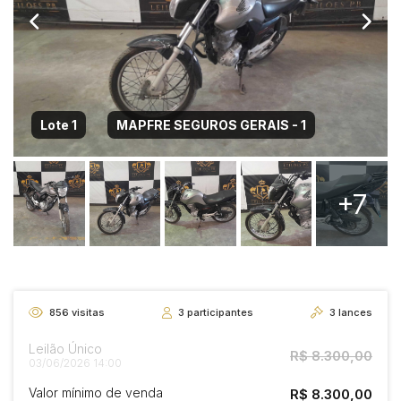
Lote 1
MAPFRE SEGUROS GERAIS - 1
+7
856
visitas
3
participantes
3
lances
Leilão Único
R$ 8.300,00
03/06/2026 14:00
Valor mínimo de venda
R$ 8.300,00