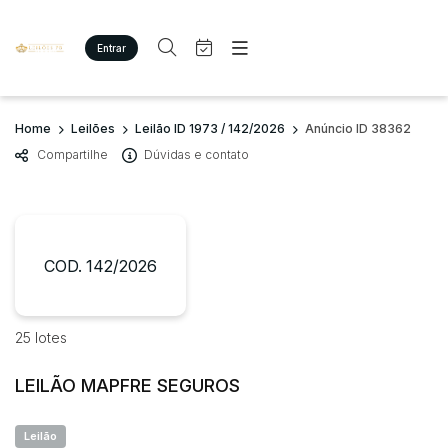
Entrar
Criar conta
Entrar
Site
Busca por palavra-chave
Home
Leilões
Leilão ID 1973 / 142/2026
Anúncio ID 38362
Agenda
Home
Compartilhe
Dúvidas e contato
Quem Somos
Quem Somos
Categoria
Subcategoria
Eventos
Contato
Fale Conosco
Busca por categoria
Estados
Cidade
COD. 142/2026
Imóveis
Terreno/Lote
Veículos
Bairro
Comitente
25 lotes
Carros
Motos
LEILÃO MAPFRE SEGUROS
Judiciais
Extrajudiciais
Pesados
Faixa de valor
Utilitário
Leilão
R$
R$
até