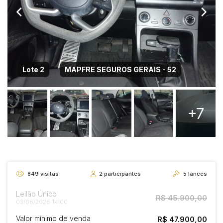
Lote 2
MAPFRE SEGUROS GERAIS - 52
+7
849
visitas
2
participantes
5
lances
Leilão Único
R$ 45.900,00
03/06/2026 14:00
Valor mínimo de venda
R$ 47.900,00