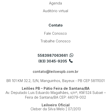
Agenda
Auditório virtual
Contato
Fale Conosco
Trabalhe Conosco
5583987063661
(83) 3045-9205
contato@leiloespb.com.br
BR 101 KM 32.2, S/N, Manguinhos, Bayeux - PB
CEP 58111001
Leilões PB – Pátio Feira de Santana/BA
Av. Deputado Luis Eduardo Magalhães, s/nº, KM 524
Subaé –
Feira de Santana/BA
CEP: 44079-002
Leiloeiro Oficial
Cleber da Silva Melo | 07/2013