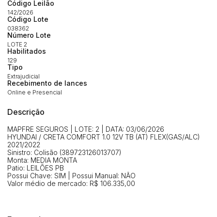
Código Leilão
142/2026
Código Lote
038362
Número Lote
Habilite-se para efetuar lances ou
Histórico de Propostas
propostas
LOTE 2
Envie sua Proposta
Habilitados
129
(Art. 895, CPC)
Data
Usuário
Valor
Tipo
Extrajudicial
14/04/2025 18:43:11
TIAGOFELIPE
R$ 1,00
Recebimento de lances
Clique aqui para fazer login
Online e Presencial
14/04/2025 18:43:11
TIAGOFELIPE
R$ 1,00
14/04/2025 18:43:11
TIAGOFELIPE
R$ 1,00
Descrição
MAPFRE SEGUROS | LOTE: 2 | DATA: 03/06/2026
HYUNDAI / CRETA COMFORT 1.0 12V TB (AT) FLEX(GAS/ALC)
2021/2022
Sinistro: Colisão (389723126013707)
Monta: MEDIA MONTA
Patio: LEILÕES PB
Possui Chave: SIM | Possui Manual: NÃO
Valor médio de mercado: R$ 106.335,00