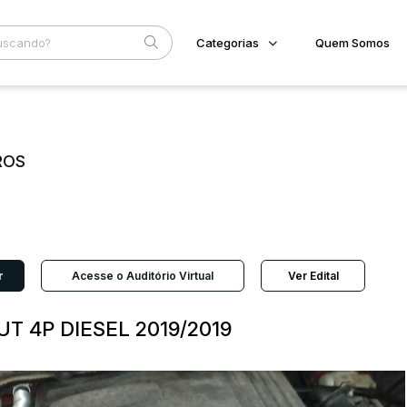
Categorias
Quem Somos
Imóveis
Home
Subcategoria
Esta
Terreno/Lote
Eventos
Veículos
ROS
Fale Conosco
Carros
Motos
Faixa
Pesados
Judiciais
Extrajudiciais
Utilitário
R$
r
Acesse o Auditório Virtual
Ver Edital
UT 4P DIESEL 2019/2019