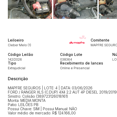
Envie sua Proposta
Leiloeiro
Comitente
Cleber Melo (1)
MAPFRE SEGUROS
Código Leilão
Código Lote
Nú
142/2026
038364
LO
Tipo
Recebimento de lances
Extrajudicial
Online e Presencial
Descrição
MAPFRE SEGUROS | LOTE: 4 | DATA: 03/06/2026
FORD / RANGER XLS (C.DUP) 4X4 2.2 AUT 4P DIESEL 2019/2019
Sinistro: Colisão (389723126018161)
Monta: MEDIA MONTA
Patio: LEILÕES PB
Possui Chave: SIM | Possui Manual: NÃO
Valor médio de mercado: R$ 124.166,00