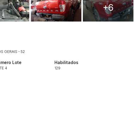
+6
Histórico de Propostas
(Art. 895,
 GERAIS - 52
Data
Usuário
Clique aqui para fazer login
14/04/2025 18:43:11
TIAGOFELIPE
mero Lote
Habilitados
TE 4
129
14/04/2025 18:43:11
TIAGOFELIPE
14/04/2025 18:43:11
TIAGOFELIPE