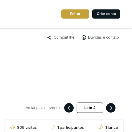
Entrar
Criar conta
Compartilhe
Dúvidas e contato
dos
Cidade
 de valor
até
R$
Pesquisar
Voltar para o evento
809
visitas
1
participantes
1
lance