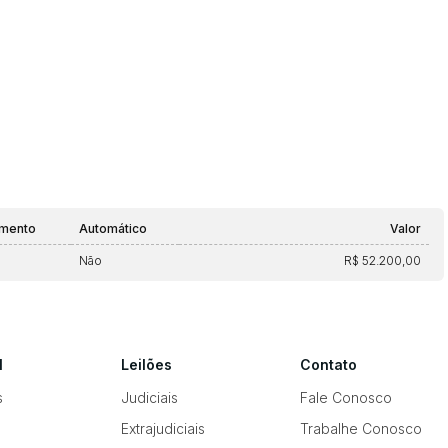
amento
Automático
Valor
Não
R$ 52.200,00
l
Leilões
Contato
s
Judiciais
Fale Conosco
Extrajudiciais
Trabalhe Conosco