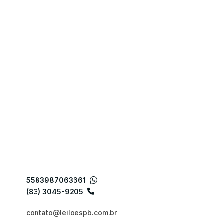
5583987063661
(83) 3045-9205
contato@leiloespb.com.br