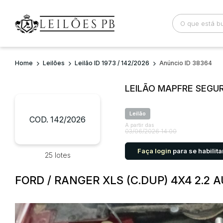
Home
Leilões
Leilão ID 1973 / 142/2026
Anúncio ID 38364
Busca por palavra-chave
Categoria
LEILÃO MAPFRE SEGU
Bairro
Comitente
Leilão
COD. 142/2026
A partir das
03/06/2026 14:00
Faça login
para se habilita
25 lotes
FORD / RANGER XLS (C.DUP) 4X4 2.2 A