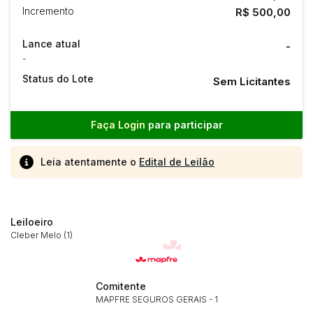
Incremento
R$ 500,00
Lance atual
-
-
Status do Lote
Sem Licitantes
Faça Login
para participar
Leia atentamente o
Edital de Leilão
Leiloeiro
Cleber Melo (1)
Comitente
Habilite-se para efetuar lances ou
MAPFRE SEGUROS GERAIS - 1
Histórico de Propostas
propostas