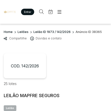
Entrar
Criar conta
Entrar
Site
Busca por palavra-chave
Home
Leilões
Leilão ID 1973 / 142/2026
Anúncio ID 38365
Agenda
Home
Compartilhe
Dúvidas e contato
Quem Somos
Quem Somos
Categoria
Subcategoria
Eventos
Contato
Fale Conosco
Busca por categoria
Estados
Cidade
COD. 142/2026
Imóveis
Terreno/Lote
Veículos
Bairro
Comitente
25 lotes
Carros
Motos
LEILÃO MAPFRE SEGUROS
Judiciais
Extrajudiciais
Pesados
Faixa de valor
Utilitário
Leilão
R$
R$
até