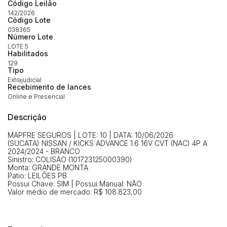
Envie sua Proposta
Código Leilão
142/2026
(Art. 895, CPC)
Data
Usuário
Valor
Código Lote
038365
14/04/2025 18:43:11
TIAGOFELIPE
R$ 1,00
Número Lote
Clique aqui para fazer login
LOTE 5
14/04/2025 18:43:11
TIAGOFELIPE
R$ 1,00
Habilitados
129
14/04/2025 18:43:11
TIAGOFELIPE
R$ 1,00
Tipo
Extrajudicial
Recebimento de lances
Online e Presencial
Descrição
MAPFRE SEGUROS | LOTE: 10 | DATA: 10/06/2026
(SUCATA) NISSAN / KICKS ADVANCE 1.6 16V CVT (NAC) 4P A
2024/2024 - BRANCO
Sinistro: COLISÃO (101723125000390)
Monta: GRANDE MONTA
Patio: LEILÕES PB
Possui Chave: SIM | Possui Manual: NÃO
Valor médio de mercado: R$ 108.823,00