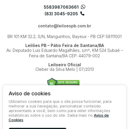
5583987063661
(83) 3045-9205
contato@leiloespb.com.br
BR 101 KM 32.2, S/N, Manguinhos, Bayeux - PB
CEP 58111001
Leilões PB – Pátio Feira de Santana/BA
Av. Deputado Luis Eduardo Magalhães, s/nº, KM 524
Subaé –
Feira de Santana/BA
CEP: 44079-002
Leiloeiro Oficial
Cleber da Silva Melo | 07/2013
Aviso de cookies
Utilizamos cookies para que o site possa funcionar, para
© 2026-present - Todos os direitos reservados
melhorar a sua navegação, personalizar conteúdo
apresentado a você, bem como para obter informações
Política de Privacidade
estatísticas sobre o uso do site. Saiba mais no
Aviso de
Aviso de Cookies
Cookies
Termos de Uso