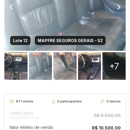
Lote 12
MAPFRE SEGUROS GERAIS - 52
+7
671
visitas
0
participantes
0
lances
Leilão Único
R$ 9.500,00
03/06/2026 14:00
Valor mínimo de venda
R$ 10.500,00