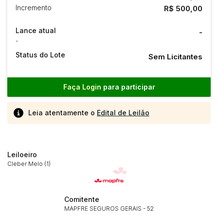
Incremento
R$ 500,00
Lance atual
-
-
Status do Lote
Sem Licitantes
Faça Login
para participar
Leia atentamente o
Edital de Leilão
Leiloeiro
Cleber Melo (1)
Comitente
Habilite-se para efetuar lances ou
MAPFRE SEGUROS GERAIS - 52
Histórico de Propostas
propostas
Envie sua Proposta