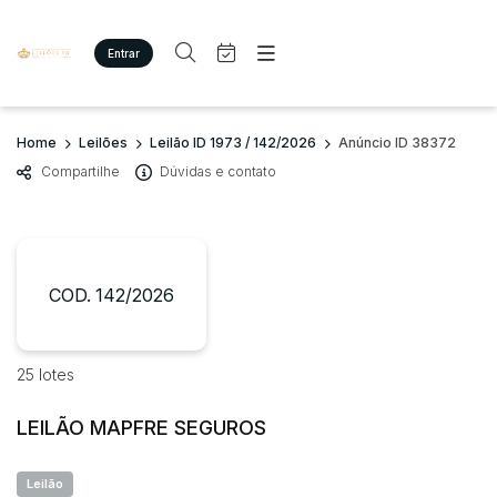
Entrar
Criar conta
Entrar
Site
Busca por palavra-chave
Home
Leilões
Leilão ID 1973 / 142/2026
Anúncio ID 38372
Agenda
Home
Compartilhe
Dúvidas e contato
Quem Somos
Quem Somos
Categoria
Subcategoria
Eventos
Contato
Fale Conosco
Busca por categoria
Estados
Cidade
COD. 142/2026
Imóveis
Terreno/Lote
Veículos
Bairro
Comitente
25 lotes
Carros
Motos
LEILÃO MAPFRE SEGUROS
Judiciais
Extrajudiciais
Pesados
Faixa de valor
Utilitário
Leilão
R$
R$
até