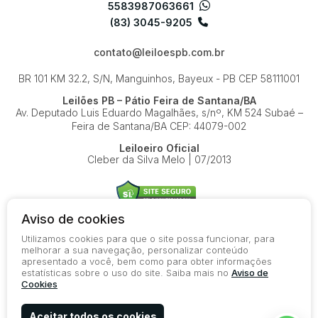
5583987063661
(83) 3045-9205
contato@leiloespb.com.br
BR 101 KM 32.2, S/N, Manguinhos, Bayeux - PB
CEP 58111001
Leilões PB – Pátio Feira de Santana/BA
Av. Deputado Luis Eduardo Magalhães, s/nº, KM 524
Subaé –
Feira de Santana/BA
CEP: 44079-002
Leiloeiro Oficial
Cleber da Silva Melo | 07/2013
Aviso de cookies
Utilizamos cookies para que o site possa funcionar, para
© 2026-present - Todos os direitos reservados
melhorar a sua navegação, personalizar conteúdo
apresentado a você, bem como para obter informações
Política de Privacidade
estatísticas sobre o uso do site. Saiba mais no
Aviso de
Aviso de Cookies
Cookies
Termos de Uso
Aceitar todos os cookies