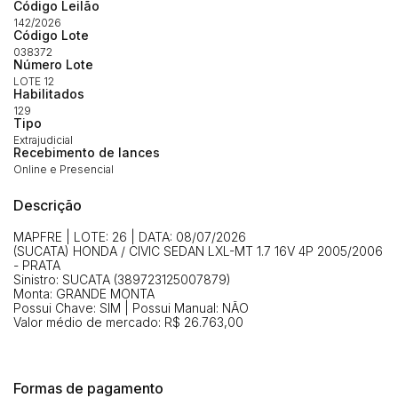
Código Leilão
(Art. 895, CPC)
Data
Usuário
Valor
142/2026
Código Lote
14/04/2025 18:43:11
TIAGOFELIPE
R$ 1,00
038372
Número Lote
Clique aqui para fazer login
14/04/2025 18:43:11
TIAGOFELIPE
R$ 1,00
LOTE 12
Habilitados
14/04/2025 18:43:11
TIAGOFELIPE
R$ 1,00
129
Tipo
Extrajudicial
Recebimento de lances
Online e Presencial
Descrição
MAPFRE | LOTE: 26 | DATA: 08/07/2026
(SUCATA) HONDA / CIVIC SEDAN LXL-MT 1.7 16V 4P 2005/2006
- PRATA
Sinistro: SUCATA (389723125007879)
Monta: GRANDE MONTA
Possui Chave: SIM | Possui Manual: NÃO
Valor médio de mercado: R$ 26.763,00
Formas de pagamento