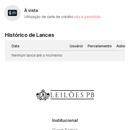
À vista
Utilização de carta de crédito
não é permitido
.
Histórico de Lances
Data
Usuário
Parcelamento
Automá
Nenhum lance até o momento
Institucional
Quem Somos