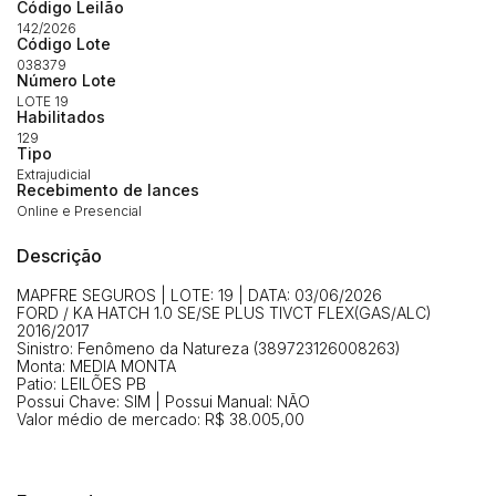
Código Leilão
Envie sua Proposta
142/2026
(Art. 895, CPC)
Código Lote
Data
Usuário
Valor
038379
Número Lote
14/04/2025 18:43:11
TIAGOFELIPE
R$ 1,00
LOTE 19
Clique aqui para fazer login
14/04/2025 18:43:11
TIAGOFELIPE
R$ 1,00
Habilitados
129
14/04/2025 18:43:11
TIAGOFELIPE
R$ 1,00
Tipo
Extrajudicial
Recebimento de lances
Online e Presencial
Descrição
MAPFRE SEGUROS | LOTE: 19 | DATA: 03/06/2026
FORD / KA HATCH 1.0 SE/SE PLUS TIVCT FLEX(GAS/ALC)
2016/2017
Sinistro: Fenômeno da Natureza (389723126008263)
Monta: MEDIA MONTA
Patio: LEILÕES PB
Possui Chave: SIM | Possui Manual: NÃO
Valor médio de mercado: R$ 38.005,00