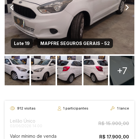
Lote 19
MAPFRE SEGUROS GERAIS - 52
+7
912
visitas
1
participantes
1
lance
Leilão Único
R$ 15.900,00
03/06/2026 14:00
Valor mínimo de venda
R$ 17.900,00