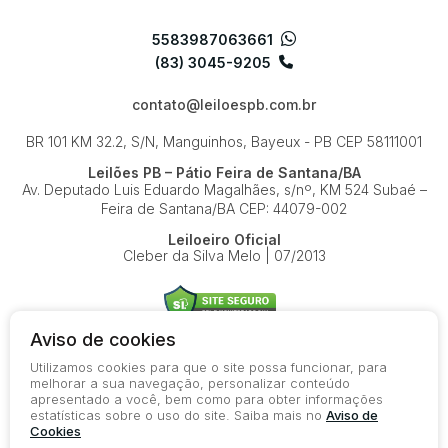
5583987063661
(83) 3045-9205
contato@leiloespb.com.br
BR 101 KM 32.2, S/N, Manguinhos, Bayeux - PB
CEP 58111001
Leilões PB – Pátio Feira de Santana/BA
Av. Deputado Luis Eduardo Magalhães, s/nº, KM 524
Subaé –
Feira de Santana/BA
CEP: 44079-002
Leiloeiro Oficial
Cleber da Silva Melo | 07/2013
Aviso de cookies
Utilizamos cookies para que o site possa funcionar, para
© 2026-present - Todos os direitos reservados
melhorar a sua navegação, personalizar conteúdo
apresentado a você, bem como para obter informações
Política de Privacidade
estatísticas sobre o uso do site. Saiba mais no
Aviso de
Aviso de Cookies
Cookies