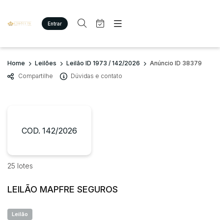
Entrar
Criar conta
Entrar
Site
Busca por palavra-chave
Home
Leilões
Leilão ID 1973 / 142/2026
Anúncio ID 38379
Agenda
Home
Compartilhe
Dúvidas e contato
Quem Somos
Quem Somos
Categoria
Subcategoria
Eventos
Contato
Fale Conosco
Busca por categoria
Estados
Cidade
COD. 142/2026
Imóveis
Terreno/Lote
Veículos
Bairro
Comitente
25 lotes
Carros
Motos
LEILÃO MAPFRE SEGUROS
Judiciais
Extrajudiciais
Pesados
Faixa de valor
Utilitário
Leilão
R$
R$
até