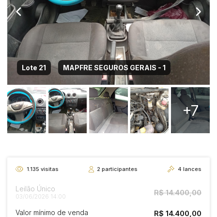
Lote 21
MAPFRE SEGUROS GERAIS - 1
+7
1.135
visitas
2
participantes
4
lances
Leilão Único
R$ 14.400,00
03/06/2026 14:00
Valor mínimo de venda
R$ 14.400,00