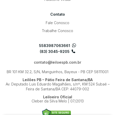
Contato
Fale Conosco
Trabalhe Conosco
5583987063661
(83) 3045-9205
contato@leiloespb.com.br
BR 101 KM 32.2, S/N, Manguinhos, Bayeux - PB
CEP 58111001
Leilões PB – Pátio Feira de Santana/BA
Av. Deputado Luis Eduardo Magalhães, s/nº, KM 524
Subaé –
Feira de Santana/BA
CEP: 44079-002
Leiloeiro Oficial
Cleber da Silva Melo | 07/2013