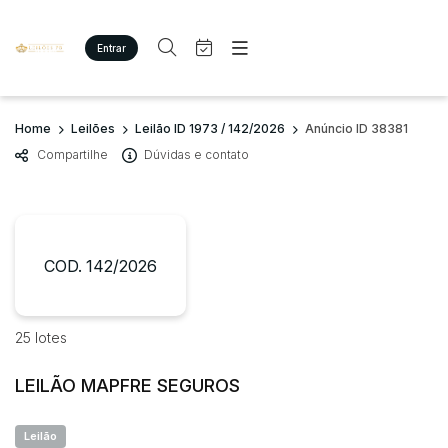
Entrar
Criar conta
Entrar
Site
Busca por palavra-chave
Home
Leilões
Leilão ID 1973 / 142/2026
Anúncio ID 38381
Agenda
Home
Compartilhe
Dúvidas e contato
Quem Somos
Quem Somos
Categoria
Subcategoria
Eventos
Contato
Fale Conosco
Busca por categoria
Estados
Cidade
COD. 142/2026
Imóveis
Terreno/Lote
Veículos
Bairro
Comitente
25 lotes
Carros
Motos
LEILÃO MAPFRE SEGUROS
Judiciais
Extrajudiciais
Pesados
Faixa de valor
Utilitário
Leilão
R$
R$
até