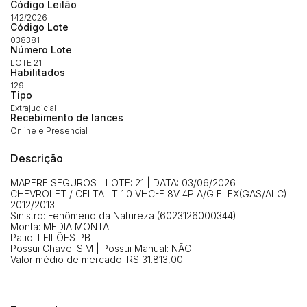
Código Leilão
142/2026
Código Lote
Habilite-se para efetuar lances ou
038381
Histórico de Propostas
propostas
Número Lote
Envie sua Proposta
LOTE 21
Habilitados
(Art. 895, CPC)
Data
Usuário
Valor
129
Tipo
14/04/2025 18:43:11
TIAGOFELIPE
R$ 1,00
Extrajudicial
Clique aqui para fazer login
Recebimento de lances
14/04/2025 18:43:11
TIAGOFELIPE
R$ 1,00
Online e Presencial
14/04/2025 18:43:11
TIAGOFELIPE
R$ 1,00
Descrição
MAPFRE SEGUROS | LOTE: 21 | DATA: 03/06/2026
CHEVROLET / CELTA LT 1.0 VHC-E 8V 4P A/G FLEX(GAS/ALC)
2012/2013
Sinistro: Fenômeno da Natureza (6023126000344)
Monta: MEDIA MONTA
Patio: LEILÕES PB
Possui Chave: SIM | Possui Manual: NÃO
Valor médio de mercado: R$ 31.813,00