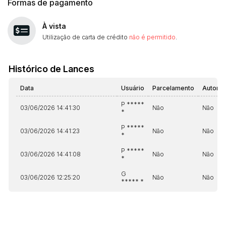
Formas de pagamento
À vista
Utilização de carta de crédito
não é permitido
.
Histórico de Lances
Data
Usuário
Parcelamento
Automá
P *****
03/06/2026 14:41:30
Não
Não
*
P *****
03/06/2026 14:41:23
Não
Não
*
P *****
03/06/2026 14:41:08
Não
Não
*
G
03/06/2026 12:25:20
Não
Não
***** *