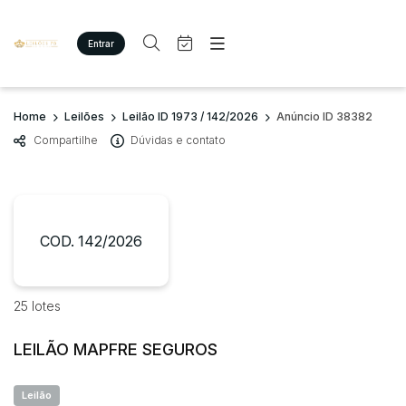
Entrar
Criar conta
Entrar
Site
Busca por palavra-chave
Home
Leilões
Leilão ID 1973 / 142/2026
Anúncio ID 38382
Agenda
Home
Compartilhe
Dúvidas e contato
Quem Somos
Quem Somos
Categoria
Subcategoria
Eventos
Contato
Fale Conosco
Busca por categoria
Estados
Cidade
COD. 142/2026
Imóveis
Terreno/Lote
Veículos
Bairro
Comitente
25 lotes
Carros
Motos
LEILÃO MAPFRE SEGUROS
Judiciais
Extrajudiciais
Pesados
Faixa de valor
Utilitário
Leilão
R$
R$
até