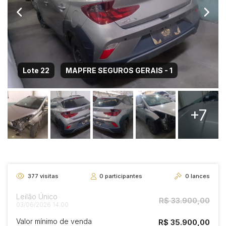
Lote 22
MAPFRE SEGUROS GERAIS - 1
+7
377
visitas
0
participantes
0
lances
Leilão Único
R$ 33.900,00
03/06/2026 14:00
Valor mínimo de venda
R$ 35.900,00