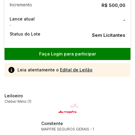
Incremento
R$ 500,00
Lance atual
-
-
Status do Lote
Sem Licitantes
Faça Login
para participar
Leia atentamente o
Edital de Leilão
Leiloeiro
Cleber Melo (1)
Comitente
Habilite-se para efetuar lances ou
MAPFRE SEGUROS GERAIS - 1
Histórico de Propostas
propostas
Envie sua Proposta