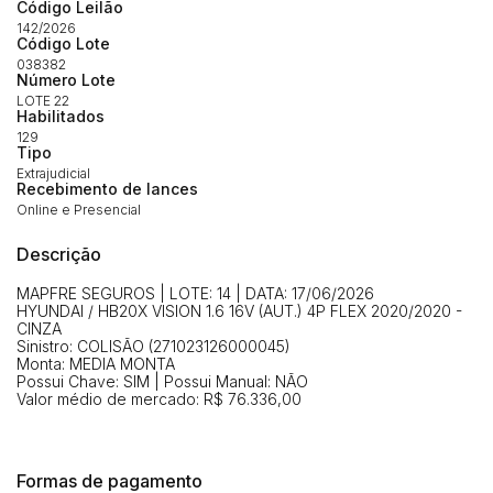
Código Leilão
(Art. 895, CPC)
Data
Usuário
Valor
142/2026
Código Lote
14/04/2025 18:43:11
TIAGOFELIPE
R$ 1,00
038382
Número Lote
Clique aqui para fazer login
14/04/2025 18:43:11
TIAGOFELIPE
R$ 1,00
LOTE 22
Habilitados
14/04/2025 18:43:11
TIAGOFELIPE
R$ 1,00
129
Tipo
Extrajudicial
Recebimento de lances
Online e Presencial
Descrição
MAPFRE SEGUROS | LOTE: 14 | DATA: 17/06/2026
HYUNDAI / HB20X VISION 1.6 16V (AUT.) 4P FLEX 2020/2020 -
CINZA
Sinistro: COLISÃO (271023126000045)
Monta: MEDIA MONTA
Possui Chave: SIM | Possui Manual: NÃO
Valor médio de mercado: R$ 76.336,00
Formas de pagamento