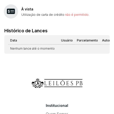
À vista
Utilização de carta de crédito
não é permitido
.
Histórico de Lances
Data
Usuário
Parcelamento
Automá
Nenhum lance até o momento
Institucional
Quem Somos