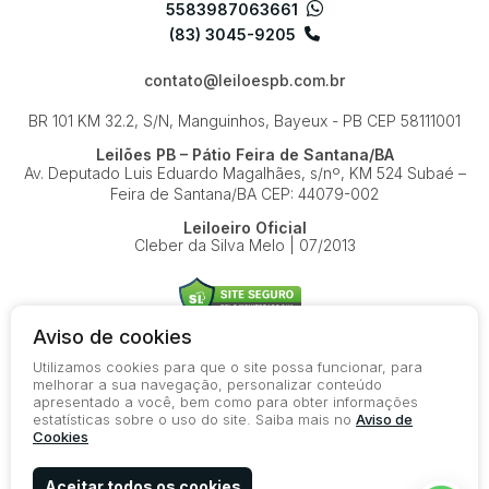
5583987063661
(83) 3045-9205
contato@leiloespb.com.br
BR 101 KM 32.2, S/N, Manguinhos, Bayeux - PB
CEP 58111001
Leilões PB – Pátio Feira de Santana/BA
Av. Deputado Luis Eduardo Magalhães, s/nº, KM 524
Subaé –
Feira de Santana/BA
CEP: 44079-002
Leiloeiro Oficial
Cleber da Silva Melo | 07/2013
Aviso de cookies
Utilizamos cookies para que o site possa funcionar, para
© 2026-present - Todos os direitos reservados
melhorar a sua navegação, personalizar conteúdo
apresentado a você, bem como para obter informações
Política de Privacidade
estatísticas sobre o uso do site. Saiba mais no
Aviso de
Aviso de Cookies
Cookies
Termos de Uso
Aceitar todos os cookies