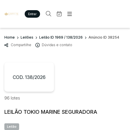
Entrar
Criar conta
Entrar
Site
Busca por palavra-chave
Home
Leilões
Leilão ID 1969 / 138/2026
Anúncio ID 38254
Agenda
Home
Compartilhe
Dúvidas e contato
Quem Somos
Quem Somos
Categoria
Subcategoria
Eventos
Contato
Fale Conosco
Busca por categoria
Estados
Cidade
COD. 138/2026
Imóveis
Terreno/Lote
Veículos
Bairro
Comitente
96 lotes
Carros
Motos
LEILÃO TOKIO MARINE SEGURADORA
Judiciais
Extrajudiciais
Pesados
Faixa de valor
Utilitário
Leilão
R$
R$
até