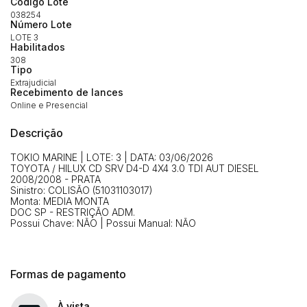
Código Lote
(Art. 895, CPC)
Data
Usuário
Valor
038254
Número Lote
14/04/2025 18:43:11
TIAGOFELIPE
R$ 1,00
LOTE 3
Clique aqui para fazer login
Habilitados
14/04/2025 18:43:11
TIAGOFELIPE
R$ 1,00
308
14/04/2025 18:43:11
TIAGOFELIPE
R$ 1,00
Tipo
Extrajudicial
Recebimento de lances
Online e Presencial
Descrição
TOKIO MARINE | LOTE: 3 | DATA: 03/06/2026
TOYOTA / HILUX CD SRV D4-D 4X4 3.0 TDI AUT DIESEL
2008/2008 - PRATA
Sinistro: COLISÃO (51031103017)
Monta: MEDIA MONTA
DOC SP - RESTRIÇÃO ADM.
Possui Chave: NÃO | Possui Manual: NÃO
Formas de pagamento
À vista