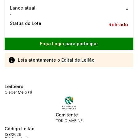
Lance atual
-
-
Status do Lote
Retirado
Faça Login
para participar
Leia atentamente o
Edital de Leilão
Leiloeiro
Cleber Melo (1)
Comitente
TOKIO MARINE
Habilite-se para efetuar lances ou
Histórico de Propostas
propostas
Código Leilão
Envie sua Proposta
138/2026