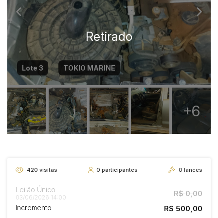
Lote 3
TOKIO MARINE
+6
420
visitas
0
participantes
0
lances
Leilão Único
R$ 0,00
03/06/2026 14:00
Incremento
R$ 500,00