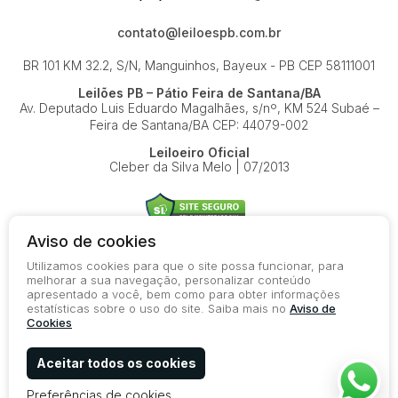
contato@leiloespb.com.br
BR 101 KM 32.2, S/N, Manguinhos, Bayeux - PB
CEP 58111001
Leilões PB – Pátio Feira de Santana/BA
Av. Deputado Luis Eduardo Magalhães, s/nº, KM 524
Subaé –
Feira de Santana/BA
CEP: 44079-002
Leiloeiro Oficial
Cleber da Silva Melo | 07/2013
Aviso de cookies
Utilizamos cookies para que o site possa funcionar, para
© 2026-present - Todos os direitos reservados
melhorar a sua navegação, personalizar conteúdo
apresentado a você, bem como para obter informações
Política de Privacidade
estatísticas sobre o uso do site. Saiba mais no
Aviso de
Aviso de Cookies
Cookies
Termos de Uso
Aceitar todos os cookies
Preferências de cookies