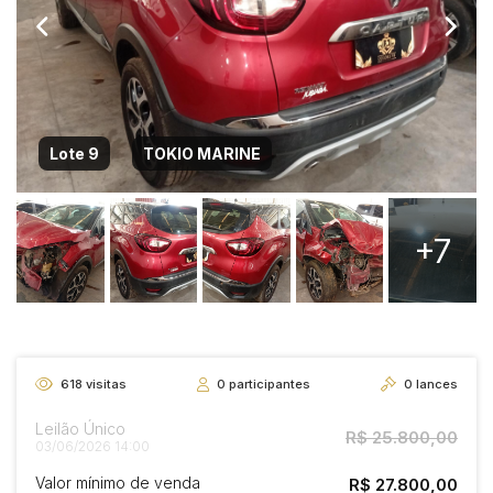
Lote 9
TOKIO MARINE
+7
618
visitas
0
participantes
0
lances
Leilão Único
R$ 25.800,00
03/06/2026 14:00
Valor mínimo de venda
R$ 27.800,00