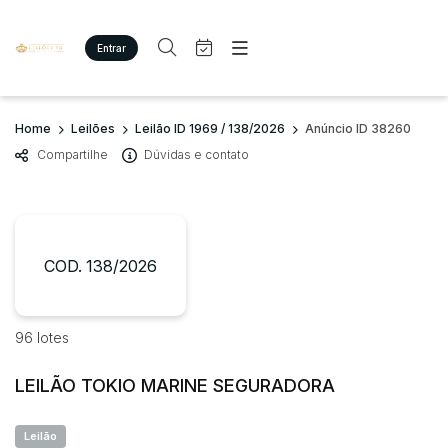
Entrar
Criar conta
Entrar
Site
Busca por palavra-chave
Home
Leilões
Leilão ID 1969 / 138/2026
Anúncio ID 38260
Agenda
Home
Compartilhe
Dúvidas e contato
Quem Somos
Quem Somos
Categoria
Subcategoria
Eventos
Contato
Fale Conosco
Busca por categoria
Estados
Cidade
COD. 138/2026
Imóveis
Terreno/Lote
Veículos
Bairro
Comitente
96 lotes
Carros
Motos
LEILÃO TOKIO MARINE SEGURADORA
Judiciais
Extrajudiciais
Pesados
Faixa de valor
Utilitário
Leilão
R$
R$
até