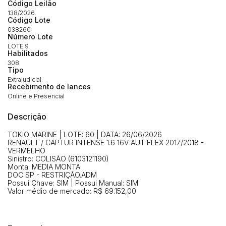
Envie sua Proposta
Código Leilão
138/2026
(Art. 895, CPC)
Data
Usuário
Valor
Código Lote
038260
14/04/2025 18:43:11
TIAGOFELIPE
R$ 1,00
Número Lote
Clique aqui para fazer login
LOTE 9
14/04/2025 18:43:11
TIAGOFELIPE
R$ 1,00
Habilitados
308
14/04/2025 18:43:11
TIAGOFELIPE
R$ 1,00
Tipo
Extrajudicial
Recebimento de lances
Online e Presencial
Descrição
TOKIO MARINE | LOTE: 60 | DATA: 26/06/2026
RENAULT / CAPTUR INTENSE 1.6 16V AUT FLEX 2017/2018 -
VERMELHO
Sinistro: COLISÃO (6103121190)
Monta: MEDIA MONTA
DOC SP - RESTRIÇÃO.ADM
Possui Chave: SIM | Possui Manual: SIM
Valor médio de mercado: R$ 69.152,00