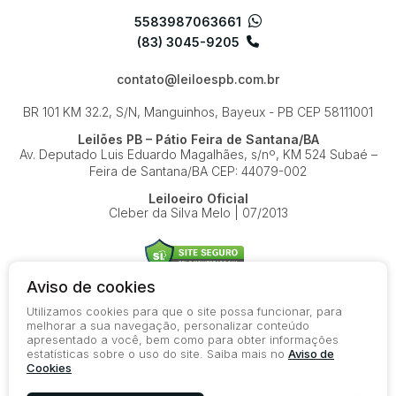
5583987063661
(83) 3045-9205
contato@leiloespb.com.br
BR 101 KM 32.2, S/N, Manguinhos, Bayeux - PB
CEP 58111001
Leilões PB – Pátio Feira de Santana/BA
Av. Deputado Luis Eduardo Magalhães, s/nº, KM 524
Subaé –
Feira de Santana/BA
CEP: 44079-002
Leiloeiro Oficial
Cleber da Silva Melo | 07/2013
Aviso de cookies
Utilizamos cookies para que o site possa funcionar, para
© 2026-present - Todos os direitos reservados
melhorar a sua navegação, personalizar conteúdo
apresentado a você, bem como para obter informações
Política de Privacidade
estatísticas sobre o uso do site. Saiba mais no
Aviso de
Aviso de Cookies
Cookies
Termos de Uso