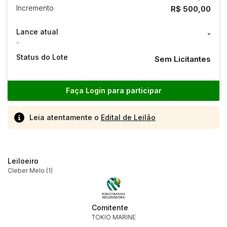
Incremento
R$ 500,00
Lance atual
-
-
Status do Lote
Sem Licitantes
Faça Login
para participar
Leia atentamente o
Edital de Leilão
Leiloeiro
Cleber Melo (1)
Comitente
Habilite-se para efetuar lances ou
TOKIO MARINE
Histórico de Propostas
propostas