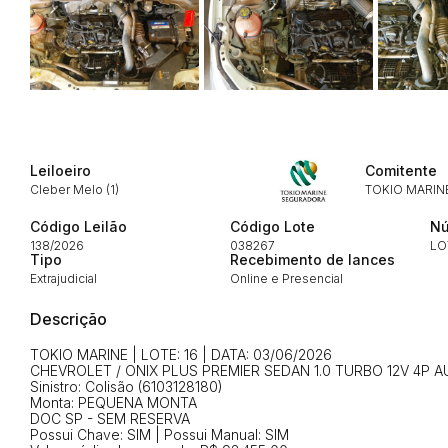
Envie sua Proposta
Leiloeiro
Comitente
Cleber Melo (1)
TOKIO MARIN
Código Leilão
Código Lote
Nú
138/2026
038267
LO
Tipo
Recebimento de lances
Extrajudicial
Online e Presencial
Descrição
TOKIO MARINE | LOTE: 16 | DATA: 03/06/2026
CHEVROLET / ONIX PLUS PREMIER SEDAN 1.0 TURBO 12V 4P A
Sinistro: Colisão (6103128180)
Monta: PEQUENA MONTA
DOC SP - SEM RESERVA
Possui Chave: SIM | Possui Manual: SIM