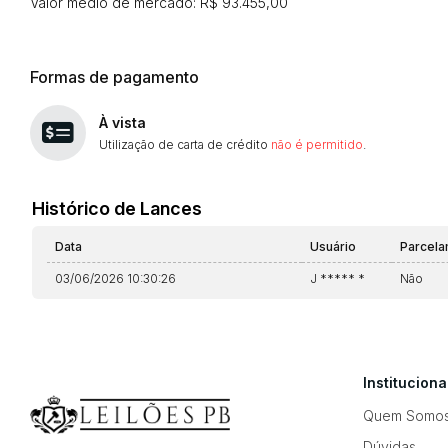
Valor médio de mercado: R$ 93.455,00
Formas de pagamento
À vista
Utilização de carta de crédito
não é permitido
.
Histórico de Lances
Data
Usuário
Parcel
03/06/2026 10:30:26
J ***** *
Não
Instituciona
Quem Somo
Dúvidas