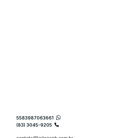
5583987063661
(83) 3045-9205
contato@leiloespb.com.br