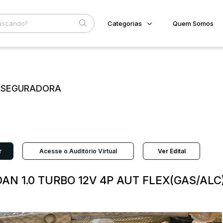
Categorias
Quem Somos
Imóveis
Home
Subcategoria
Esta
Terreno/Lote
Eventos
Veículos
E SEGURADORA
Fale Conosco
Carros
Motos
Faixa
Pesados
Judiciais
Extrajudiciais
Utilitário
R$
r
Acesse o Auditório Virtual
Ver Edital
AN 1.0 TURBO 12V 4P AUT FLEX(GAS/ALC