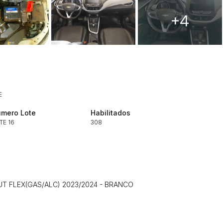
+4
Histórico de Propostas
(Art. 895,
Data
Usuário
E
Clique aqui para fazer login
14/04/2025 18:43:11
TIAGOFELIPE
mero Lote
Habilitados
14/04/2025 18:43:11
TIAGOFELIPE
TE 16
308
14/04/2025 18:43:11
TIAGOFELIPE
UT FLEX(GAS/ALC) 2023/2024 - BRANCO