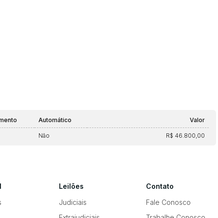
amento
Automático
Valor
Não
R$ 46.800,00
l
Leilões
Contato
s
Judiciais
Fale Conosco
Extrajudiciais
Trabalhe Conosco