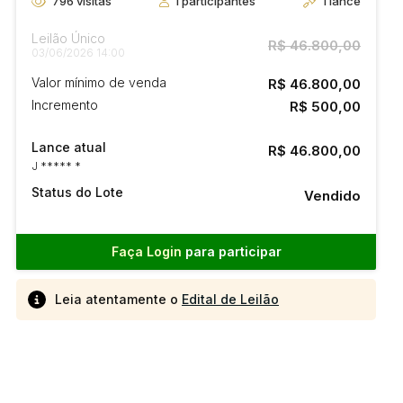
796
visitas
1
participantes
1
lance
Leilão Único
R$ 46.800,00
03/06/2026 14:00
Valor mínimo de venda
R$ 46.800,00
Incremento
R$ 500,00
Lance atual
R$ 46.800,00
J ***** *
Status do Lote
Vendido
Faça Login
para participar
Leia atentamente o
Edital de Leilão