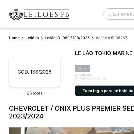
Home
Leilões
Leilão ID 1969 / 138/2026
Anúncio ID 38267
Busca por palavra-chave
Categoria
LEILÃO TOKIO MARIN
Bairro
Comitente
Leilão
COD. 138/2026
A partir das
03/06/2026 14:00
Faça login
para se habilita
96 lotes
CHEVROLET / ONIX PLUS PREMIER SED
2023/2024