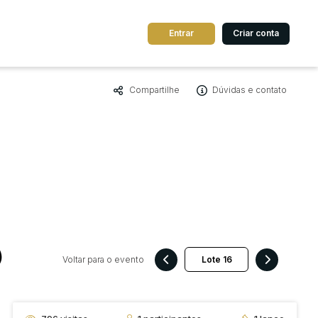
Entrar
Criar conta
Compartilhe
Dúvidas e contato
dos
Cidade
 de valor
até
R$
Pesquisar
)
Voltar para o evento