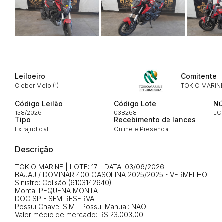
Leiloeiro
Comitente
Cleber Melo (1)
TOKIO MARIN
Envie sua Proposta
Código Leilão
Código Lote
Nú
138/2026
038268
LO
Tipo
Recebimento de lances
Extrajudicial
Online e Presencial
Descrição
TOKIO MARINE | LOTE: 17 | DATA: 03/06/2026
BAJAJ / DOMINAR 400 GASOLINA 2025/2025 - VERMELHO
Sinistro: Colisão (6103142640)
Monta: PEQUENA MONTA
DOC SP - SEM RESERVA
Possui Chave: SIM | Possui Manual: NÃO
Valor médio de mercado: R$ 23.003,00