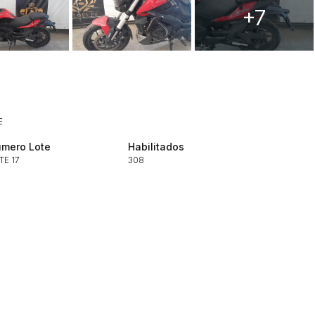
+7
Histórico de Propostas
E
(Art. 895,
Data
Usuário
mero Lote
Habilitados
TE 17
308
Clique aqui para fazer login
14/04/2025 18:43:11
TIAGOFELIPE
14/04/2025 18:43:11
TIAGOFELIPE
14/04/2025 18:43:11
TIAGOFELIPE