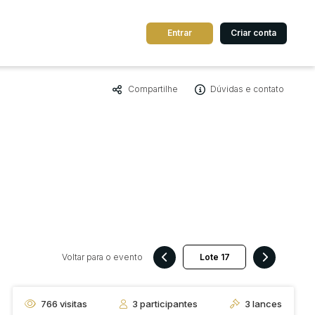
Entrar
Criar conta
Compartilhe
Dúvidas e contato
dos
Cidade
 de valor
até
R$
Pesquisar
Voltar para o evento
766
visitas
3
participantes
3
lances