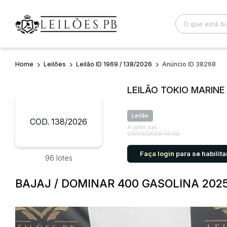
Home
Leilões
Leilão ID 1969 / 138/2026
Anúncio ID 38268
Busca por palavra-chave
Categoria
LEILÃO TOKIO MARIN
Bairro
Comitente
Leilão
COD. 138/2026
A partir das
03/06/2026 14:00
Faça login
para se habilita
96 lotes
BAJAJ / DOMINAR 400 GASOLINA 202