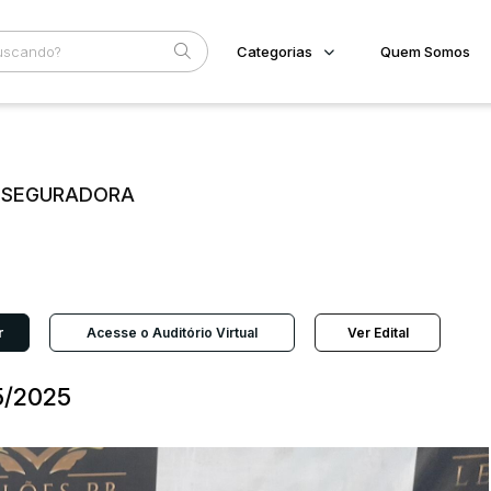
Categorias
Quem Somos
Imóveis
Home
Subcategoria
Esta
Terreno/Lote
Eventos
Veículos
E SEGURADORA
Fale Conosco
Carros
Motos
Faixa
Pesados
Judiciais
Extrajudiciais
Utilitário
R$
r
Acesse o Auditório Virtual
Ver Edital
5/2025