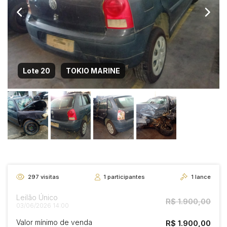
Lote 20
TOKIO MARINE
297
visitas
1
participantes
1
lance
Leilão Único
R$ 1.900,00
03/06/2026 14:00
Valor mínimo de venda
R$ 1.900,00