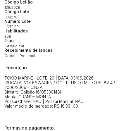
Envie sua Proposta
Código Leilão
138/2026
(Art. 895, CPC)
Data
Usuário
Valor
Código Lote
038270
14/04/2025 18:43:11
TIAGOFELIPE
R$ 1,00
Número Lote
Clique aqui para fazer login
LOTE 20
14/04/2025 18:43:11
TIAGOFELIPE
R$ 1,00
Habilitados
308
14/04/2025 18:43:11
TIAGOFELIPE
R$ 1,00
Tipo
Extrajudicial
Recebimento de lances
Online e Presencial
Descrição
TOKIO MARINE | LOTE: 20 | DATA: 03/06/2026
(SUCATA) VOLKSWAGEN / GOL PLUS 1.0 MI TOTAL 8V 4P
2006/2006 - CINZA
Sinistro: Colisão (6105330148)
Monta: GRANDE MONTA
Possui Chave: NÃO | Possui Manual: NÃO
Valor médio de mercado: R$ 18.331,00
Formas de pagamento