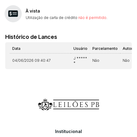
À vista
Utilização de carta de crédito
não é permitido
.
Histórico de Lances
Data
Usuário
Parcelamento
Automá
J *****
04/06/2026 09:40:47
Não
Não
*
Institucional