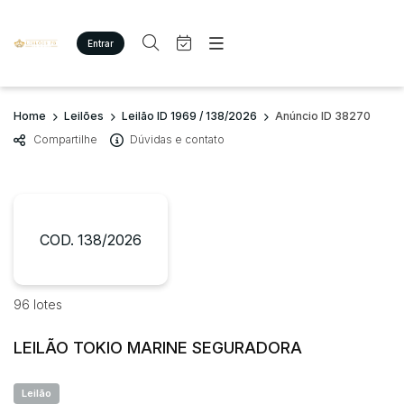
Entrar
Criar conta
Entrar
Site
Busca por palavra-chave
Home
Leilões
Leilão ID 1969 / 138/2026
Anúncio ID 38270
Agenda
Home
Compartilhe
Dúvidas e contato
Quem Somos
Quem Somos
Categoria
Subcategoria
Eventos
Contato
Fale Conosco
Busca por categoria
Estados
Cidade
COD. 138/2026
Imóveis
Terreno/Lote
Veículos
Bairro
Comitente
96 lotes
Carros
Motos
LEILÃO TOKIO MARINE SEGURADORA
Judiciais
Extrajudiciais
Pesados
Faixa de valor
Utilitário
Leilão
R$
R$
até