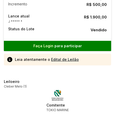
Incremento
R$ 500,00
Lance atual
R$ 1.900,00
J ***** *
Status do Lote
Vendido
Faça Login
para participar
Leia atentamente o
Edital de Leilão
Leiloeiro
Cleber Melo (1)
Comitente
Habilite-se para efetuar lances ou
TOKIO MARINE
Histórico de Propostas
propostas