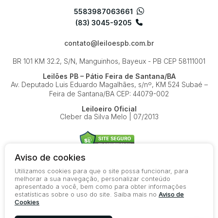
5583987063661
(83) 3045-9205
contato@leiloespb.com.br
BR 101 KM 32.2, S/N, Manguinhos, Bayeux - PB
CEP 58111001
Leilões PB – Pátio Feira de Santana/BA
Av. Deputado Luis Eduardo Magalhães, s/nº, KM 524
Subaé –
Feira de Santana/BA
CEP: 44079-002
Leiloeiro Oficial
Cleber da Silva Melo | 07/2013
Aviso de cookies
Utilizamos cookies para que o site possa funcionar, para
© 2026-present - Todos os direitos reservados
melhorar a sua navegação, personalizar conteúdo
apresentado a você, bem como para obter informações
Política de Privacidade
estatísticas sobre o uso do site. Saiba mais no
Aviso de
Aviso de Cookies
Cookies
Termos de Uso