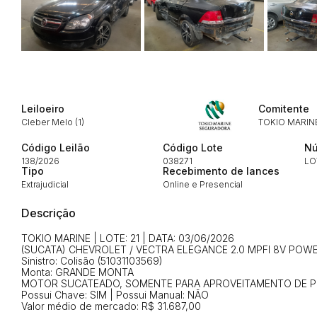
Habilite-se para efetu
Leiloeiro
Comitente
Cleber Melo (1)
TOKIO MARIN
Código Leilão
Código Lote
Nú
138/2026
038271
LO
Tipo
Recebimento de lances
Envie sua Proposta
Extrajudicial
Online e Presencial
Descrição
TOKIO MARINE | LOTE: 21 | DATA: 03/06/2026
(SUCATA) CHEVROLET / VECTRA ELEGANCE 2.0 MPFI 8V POWE
Sinistro: Colisão (51031103569)
Monta: GRANDE MONTA
MOTOR SUCATEADO, SOMENTE PARA APROVEITAMENTO DE 
Possui Chave: SIM | Possui Manual: NÃO
Valor médio de mercado: R$ 31.687,00