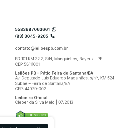
5583987063661
(83) 3045-9205
contato@leiloespb.com.br
BR 101 KM 32.2, S/N, Manguinhos, Bayeux - PB
CEP 58111001
Leilões PB – Pátio Feira de Santana/BA
Av. Deputado Luis Eduardo Magalhães, s/nº, KM 524
Subaé – Feira de Santana/BA
CEP: 44079-002
Leiloeiro Oficial
Cleber da Silva Melo | 07/2013