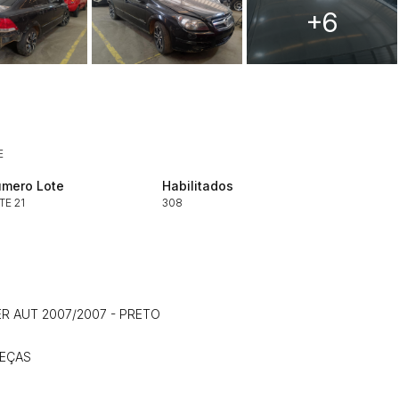
+6
ar lances ou propostas
E
mero Lote
Habilitados
Histórico de Propostas
TE 21
308
(Art. 895,
Data
Usuário
Clique aqui para fazer login
14/04/2025 18:43:11
TIAGOFELIPE
14/04/2025 18:43:11
TIAGOFELIPE
R AUT 2007/2007 - PRETO
14/04/2025 18:43:11
TIAGOFELIPE
PEÇAS