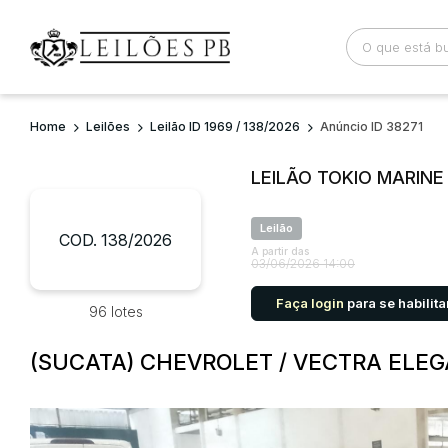
Home
Leilões
Leilão ID 1969 / 138/2026
Anúncio ID 38271
Busca por palavra-chave
Categoria
LEILÃO TOKIO MARIN
Bairro
Comitente
Leilão
COD. 138/2026
A partir das
03/06/2026 14:00
Faça login
para se habilita
96 lotes
(SUCATA) CHEVROLET / VECTRA ELEG