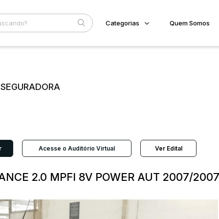
Categorias
Quem Somos
Imóveis
Home
Subcategoria
Esta
Terreno/Lote
Eventos
Veículos
E SEGURADORA
Fale Conosco
Carros
Motos
Faixa
Pesados
Judiciais
Extrajudiciais
Utilitário
R$
r
Acesse o Auditório Virtual
Ver Edital
ANCE 2.0 MPFI 8V POWER AUT 2007/200