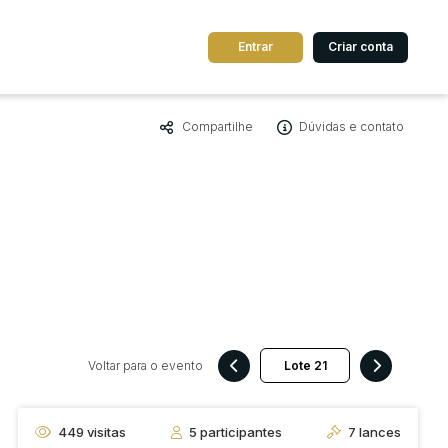
Entrar
Criar conta
Compartilhe
Dúvidas e contato
dos
Cidade
 de valor
até
R$
Pesquisar
7
Voltar para o evento
449
visitas
5
participantes
7
lances