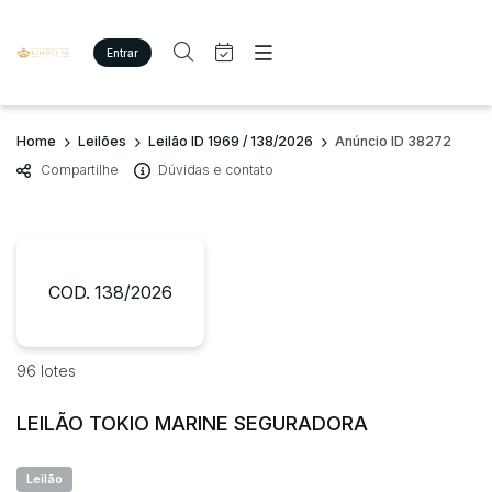
Entrar
Criar conta
Entrar
Site
Busca por palavra-chave
Home
Leilões
Leilão ID 1969 / 138/2026
Anúncio ID 38272
Agenda
Home
Compartilhe
Dúvidas e contato
Quem Somos
Quem Somos
Categoria
Subcategoria
Eventos
Contato
Fale Conosco
Busca por categoria
Estados
Cidade
COD. 138/2026
Imóveis
Terreno/Lote
Veículos
Bairro
Comitente
96 lotes
Carros
Motos
LEILÃO TOKIO MARINE SEGURADORA
Judiciais
Extrajudiciais
Pesados
Faixa de valor
Utilitário
Leilão
R$
R$
até