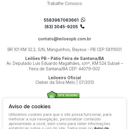
Trabalhe Conosco
5583987063661
(83) 3045-9205
contato@leiloespb.com.br
BR 101 KM 32.2, S/N, Manguinhos, Bayeux - PB
CEP 58111001
Leilões PB – Pátio Feira de Santana/BA
Av. Deputado Luis Eduardo Magalhães, s/nº, KM 524
Subaé –
Feira de Santana/BA
CEP: 44079-002
Leiloeiro Oficial
Cleber da Silva Melo | 07/2013
Aviso de cookies
Utilizamos cookies para que o site possa funcionar, para
© 2026-present - Todos os direitos reservados
melhorar a sua navegação, personalizar conteúdo
apresentado a você, bem como para obter informações
Política de Privacidade
estatísticas sobre o uso do site. Saiba mais no
Aviso de