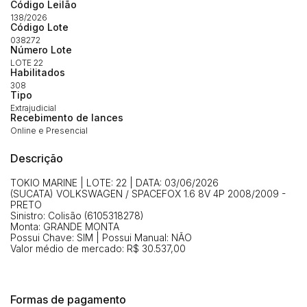
Código Leilão
Histórico de Propostas
propostas
Envie sua Proposta
138/2026
Código Lote
(Art. 895, CPC)
Data
Usuário
Valor
038272
Número Lote
14/04/2025 18:43:11
TIAGOFELIPE
R$ 1,00
LOTE 22
Habilitados
Clique aqui para fazer login
14/04/2025 18:43:11
TIAGOFELIPE
R$ 1,00
308
Tipo
14/04/2025 18:43:11
TIAGOFELIPE
R$ 1,00
Extrajudicial
Recebimento de lances
Online e Presencial
Descrição
TOKIO MARINE | LOTE: 22 | DATA: 03/06/2026
(SUCATA) VOLKSWAGEN / SPACEFOX 1.6 8V 4P 2008/2009 -
PRETO
Sinistro: Colisão (6105318278)
Monta: GRANDE MONTA
Possui Chave: SIM | Possui Manual: NÃO
Valor médio de mercado: R$ 30.537,00
Formas de pagamento