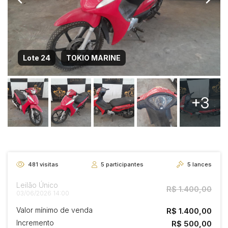
Lote 24
TOKIO MARINE
+3
481
visitas
5
participantes
5
lances
Leilão Único
R$ 1.400,00
03/06/2026 14:00
Valor mínimo de venda
R$ 1.400,00
Incremento
R$ 500,00