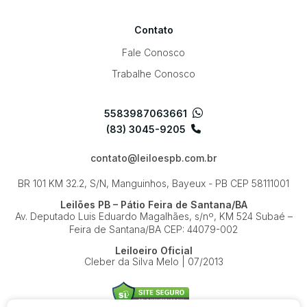
Contato
Fale Conosco
Trabalhe Conosco
5583987063661
(83) 3045-9205
contato@leiloespb.com.br
BR 101 KM 32.2, S/N, Manguinhos, Bayeux - PB
CEP 58111001
Leilões PB – Pátio Feira de Santana/BA
Av. Deputado Luis Eduardo Magalhães, s/nº, KM 524
Subaé –
Feira de Santana/BA
CEP: 44079-002
Leiloeiro Oficial
Cleber da Silva Melo | 07/2013