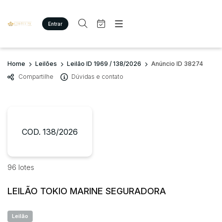
Entrar
Criar conta
Entrar
Site
Busca por palavra-chave
Home
Leilões
Leilão ID 1969 / 138/2026
Anúncio ID 38274
Agenda
Home
Compartilhe
Dúvidas e contato
Quem Somos
Quem Somos
Categoria
Subcategoria
Eventos
Contato
Fale Conosco
Busca por categoria
Estados
Cidade
COD. 138/2026
Imóveis
Terreno/Lote
Veículos
Bairro
Comitente
96 lotes
Carros
Motos
LEILÃO TOKIO MARINE SEGURADORA
Judiciais
Extrajudiciais
Pesados
Faixa de valor
Utilitário
Leilão
R$
R$
até