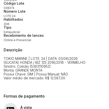
Código Lote
038274
Habilite-se para efetuar lances ou
Número Lote
Histórico de Propostas
propostas
LOTE 24
Envie sua Proposta
Habilitados
308
(Art. 895, CPC)
Data
Usuário
Valor
Tipo
Extrajudicial
14/04/2025 18:43:11
TIAGOFELIPE
R$ 1,00
Recebimento de lances
Clique aqui para fazer login
Online e Presencial
14/04/2025 18:43:11
TIAGOFELIPE
R$ 1,00
14/04/2025 18:43:11
TIAGOFELIPE
R$ 1,00
Descrição
TOKIO MARINE | LOTE: 24 | DATA: 03/06/2026
(SUCATA) HONDA / BIZ 125 2016/2016 - VERMELHO
Sinistro: Colisão (5363110952)
Monta: GRANDE MONTA
Possui Chave: SIM | Possui Manual: NÃO
Valor médio de mercado: R$ 12.587,00
Formas de pagamento
À vista