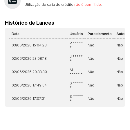
Utilização de carta de crédito
não é permitido
.
Histórico de Lances
Data
Usuário
Parcelamento
Automá
P *****
03/06/2026 15:04:28
Não
Não
*
J *****
02/06/2026 23:08:18
Não
Não
*
M
02/06/2026 20:33:30
Não
Não
***** *
S *****
02/06/2026 17:49:54
Não
Não
*
S *****
02/06/2026 17:07:31
Não
Não
*