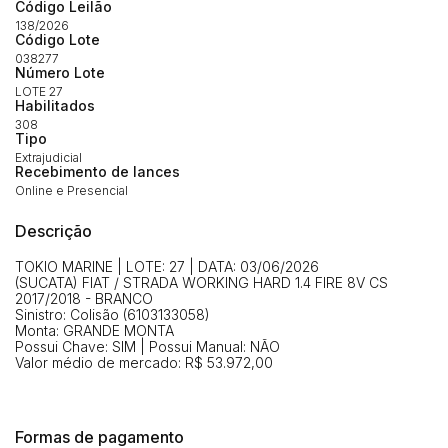
Código Leilão
Histórico de Propostas
propostas
Envie sua Proposta
138/2026
Código Lote
(Art. 895, CPC)
Data
Usuário
Valor
038277
Número Lote
14/04/2025 18:43:11
TIAGOFELIPE
R$ 1,00
LOTE 27
Habilitados
Clique aqui para fazer login
14/04/2025 18:43:11
TIAGOFELIPE
R$ 1,00
308
Tipo
14/04/2025 18:43:11
TIAGOFELIPE
R$ 1,00
Extrajudicial
Recebimento de lances
Online e Presencial
Descrição
TOKIO MARINE | LOTE: 27 | DATA: 03/06/2026
(SUCATA) FIAT / STRADA WORKING HARD 1.4 FIRE 8V CS
2017/2018 - BRANCO
Sinistro: Colisão (6103133058)
Monta: GRANDE MONTA
Possui Chave: SIM | Possui Manual: NÃO
Valor médio de mercado: R$ 53.972,00
Formas de pagamento