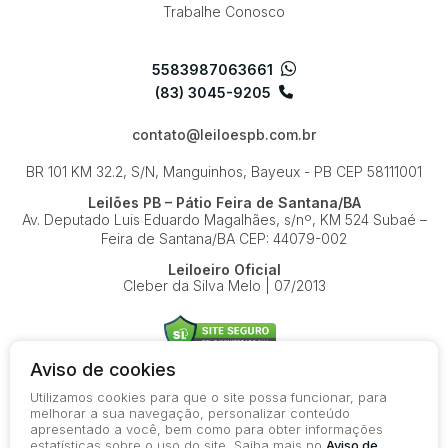
Trabalhe Conosco
5583987063661
(83) 3045-9205
contato@leiloespb.com.br
BR 101 KM 32.2, S/N, Manguinhos, Bayeux - PB
CEP 58111001
Leilões PB – Pátio Feira de Santana/BA
Av. Deputado Luis Eduardo Magalhães, s/nº, KM 524
Subaé –
Feira de Santana/BA
CEP: 44079-002
Leiloeiro Oficial
Cleber da Silva Melo | 07/2013
Aviso de cookies
Utilizamos cookies para que o site possa funcionar, para
© 2026-present - Todos os direitos reservados
melhorar a sua navegação, personalizar conteúdo
apresentado a você, bem como para obter informações
Política de Privacidade
estatísticas sobre o uso do site. Saiba mais no
Aviso de