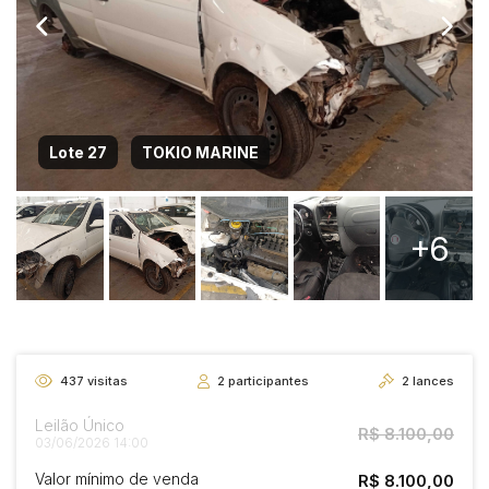
Lote 27
TOKIO MARINE
+6
437
visitas
2
participantes
2
lances
Leilão Único
R$ 8.100,00
03/06/2026 14:00
Valor mínimo de venda
R$ 8.100,00