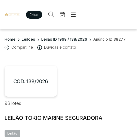
Entrar
Criar conta
Entrar
Site
Busca por palavra-chave
Home
Leilões
Leilão ID 1969 / 138/2026
Anúncio ID 38277
Agenda
Home
Compartilhe
Dúvidas e contato
Quem Somos
Quem Somos
Categoria
Subcategoria
Eventos
Contato
Fale Conosco
Busca por categoria
Estados
Cidade
COD. 138/2026
Imóveis
Terreno/Lote
Bairro
Comitente
96 lotes
LEILÃO TOKIO MARINE SEGURADORA
Judiciais
Extrajudiciais
Faixa de valor
Leilão
R$
R$
até