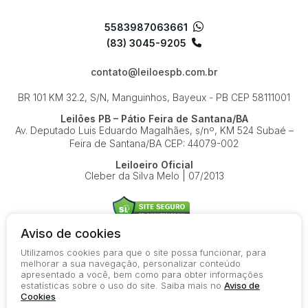
5583987063661
(83) 3045-9205
contato@leiloespb.com.br
BR 101 KM 32.2, S/N, Manguinhos, Bayeux - PB
CEP 58111001
Leilões PB – Pátio Feira de Santana/BA
Av. Deputado Luis Eduardo Magalhães, s/nº, KM 524
Subaé –
Feira de Santana/BA
CEP: 44079-002
Leiloeiro Oficial
Cleber da Silva Melo | 07/2013
Aviso de cookies
Utilizamos cookies para que o site possa funcionar, para
© 2026-present - Todos os direitos reservados
melhorar a sua navegação, personalizar conteúdo
apresentado a você, bem como para obter informações
Política de Privacidade
estatísticas sobre o uso do site. Saiba mais no
Aviso de
Aviso de Cookies
Cookies