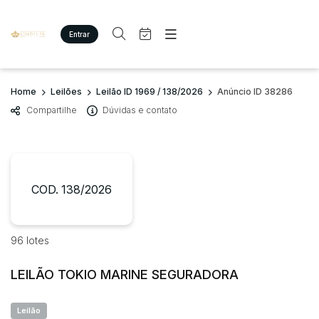
Entrar
Criar conta
Entrar
Site
Busca por palavra-chave
Home
Leilões
Leilão ID 1969 / 138/2026
Anúncio ID 38286
Agenda
Home
Compartilhe
Dúvidas e contato
Quem Somos
Quem Somos
Categoria
Subcategoria
Eventos
Contato
Fale Conosco
Busca por categoria
Estados
Cidade
COD. 138/2026
Imóveis
Terreno/Lote
Veículos
Bairro
Comitente
96 lotes
Carros
Motos
LEILÃO TOKIO MARINE SEGURADORA
Judiciais
Extrajudiciais
Pesados
Faixa de valor
Utilitário
Leilão
R$
R$
até