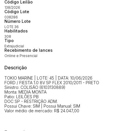
Código Leilão
Envie sua Proposta
138/2026
(Art. 895, CPC)
Código Lote
Data
Usuário
Valor
038286
Número Lote
14/04/2025 18:43:11
TIAGOFELIPE
R$ 1,00
LOTE 36
Clique aqui para fazer login
14/04/2025 18:43:11
TIAGOFELIPE
R$ 1,00
Habilitados
308
14/04/2025 18:43:11
TIAGOFELIPE
R$ 1,00
Tipo
Extrajudicial
Recebimento de lances
Online e Presencial
Descrição
TOKIO MARINE | LOTE: 45 | DATA: 10/06/2026
FORD / FIESTA 1.0 8V 5P FLEX 2010/2011 - PRETO
Sinistro: COLISÃO (6103130889)
Monta: MEDIA MONTA
Patio: LEILÕES PB
DOC SP - RESTRIÇÃO ADM.
Possui Chave: SIM | Possui Manual: SIM
Valor médio de mercado: R$ 24.047,00