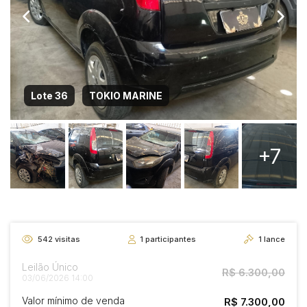
Lote 36
TOKIO MARINE
+7
542
visitas
1
participantes
1
lance
Leilão Único
R$ 6.300,00
03/06/2026 14:00
Valor mínimo de venda
R$ 7.300,00