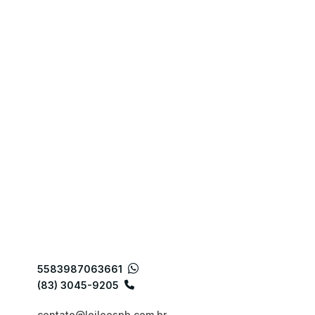
5583987063661
(83) 3045-9205
contato@leiloespb.com.br