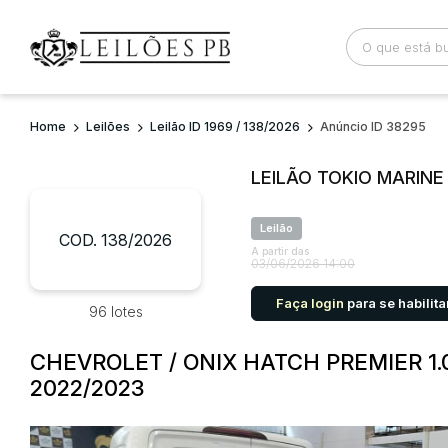
Home
Leilões
Leilão ID 1969 / 138/2026
Anúncio ID 38295
Busca por palavra-chave
Categoria
LEILÃO TOKIO MARIN
Bairro
Comitente
Leilão
COD. 138/2026
A partir das
03/06/2026 14:00
Faça login
para se habilita
96 lotes
CHEVROLET / ONIX HATCH PREMIER 1.
2022/2023