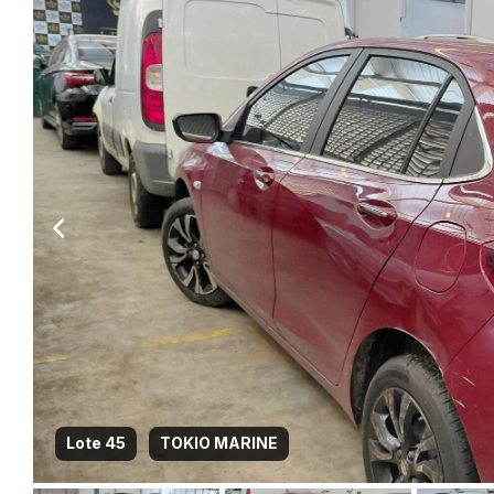
Lote 45
TOKIO MARINE
Habilite-se para efetu