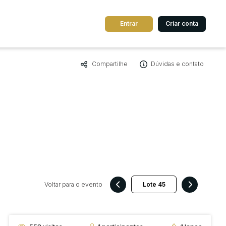
Entrar
Criar conta
Compartilhe
Dúvidas e contato
dos
Cidade
 de valor
até
R$
Pesquisar
Voltar para o evento