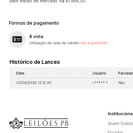
Valor médio de mercado: R$ 81.986,00
Formas de pagamento
À vista
Utilização de carta de crédito
não é permitido
.
Histórico de Lances
Data
Usuário
Parcela
03/06/2026 13:12:40
I ***** *
Não
Instituciona
Quem Somo
Dúvidas