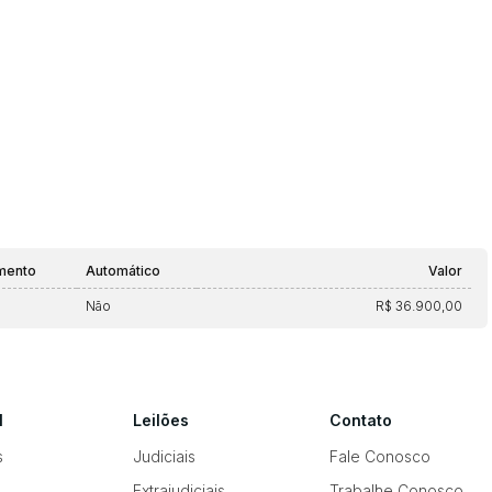
mento
Automático
Valor
Não
R$ 36.900,00
l
Leilões
Contato
s
Judiciais
Fale Conosco
Extrajudiciais
Trabalhe Conosco