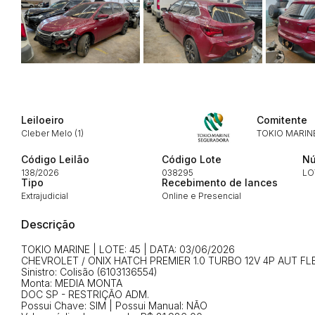
Envie sua Proposta
Leiloeiro
Comitente
Cleber Melo (1)
TOKIO MARIN
Código Leilão
Código Lote
Nú
138/2026
038295
LO
Tipo
Recebimento de lances
Extrajudicial
Online e Presencial
Descrição
TOKIO MARINE | LOTE: 45 | DATA: 03/06/2026
CHEVROLET / ONIX HATCH PREMIER 1.0 TURBO 12V 4P AUT FL
Sinistro: Colisão (6103136554)
Monta: MEDIA MONTA
DOC SP - RESTRIÇÃO ADM.
Possui Chave: SIM | Possui Manual: NÃO