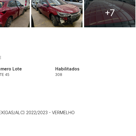
+7
Histórico de Propostas
(Art. 895,
Data
Usuário
E
Clique aqui para fazer login
14/04/2025 18:43:11
TIAGOFELIPE
mero Lote
Habilitados
14/04/2025 18:43:11
TIAGOFELIPE
TE 45
308
14/04/2025 18:43:11
TIAGOFELIPE
EX(GAS/ALC) 2022/2023 - VERMELHO