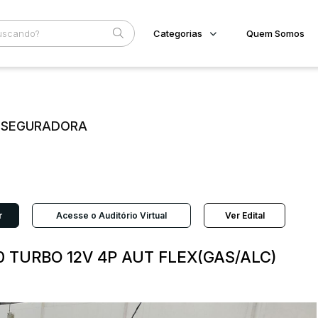
Categorias
Quem Somos
Imóveis
Home
Subcategoria
Esta
Terreno/Lote
Eventos
Veículos
E SEGURADORA
Fale Conosco
Carros
Motos
Faixa
Pesados
Judiciais
Extrajudiciais
Utilitário
R$
r
Acesse o Auditório Virtual
Ver Edital
0 TURBO 12V 4P AUT FLEX(GAS/ALC)