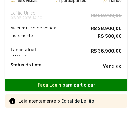
558
visitas
1
participantes
1
lance
Leilão Único
R$ 36.900,00
03/06/2026 14:00
Valor mínimo de venda
R$ 36.900,00
Incremento
R$ 500,00
Lance atual
R$ 36.900,00
I ***** *
Status do Lote
Vendido
Faça Login
para participar
Leia atentamente o
Edital de Leilão