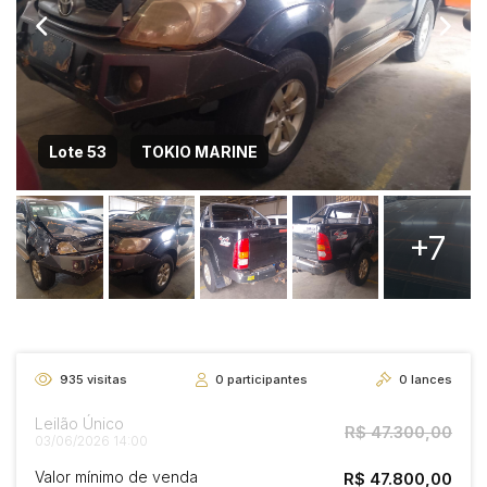
Lote 53
TOKIO MARINE
+7
935
visitas
0
participantes
0
lances
Leilão Único
R$ 47.300,00
03/06/2026 14:00
Valor mínimo de venda
R$ 47.800,00