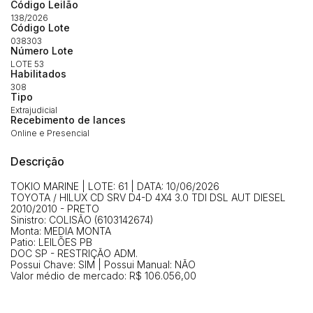
propostas
Código Leilão
Envie sua Proposta
138/2026
(Art. 895, CPC)
Código Lote
Data
Usuário
Valor
038303
Número Lote
14/04/2025 18:43:11
TIAGOFELIPE
R$ 1,00
LOTE 53
Clique aqui para fazer login
14/04/2025 18:43:11
TIAGOFELIPE
R$ 1,00
Habilitados
308
14/04/2025 18:43:11
TIAGOFELIPE
R$ 1,00
Tipo
Extrajudicial
Recebimento de lances
Online e Presencial
Descrição
TOKIO MARINE | LOTE: 61 | DATA: 10/06/2026
TOYOTA / HILUX CD SRV D4-D 4X4 3.0 TDI DSL AUT DIESEL
2010/2010 - PRETO
Sinistro: COLISÃO (6103142674)
Monta: MEDIA MONTA
Patio: LEILÕES PB
DOC SP - RESTRIÇÃO ADM.
Possui Chave: SIM | Possui Manual: NÃO
Valor médio de mercado: R$ 106.056,00