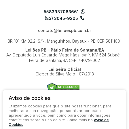
5583987063661
(83) 3045-9205
contato@leiloespb.com.br
BR 101 KM 32.2, S/N, Manguinhos, Bayeux - PB
CEP 58111001
Leilões PB – Pátio Feira de Santana/BA
Av. Deputado Luis Eduardo Magalhães, s/nº, KM 524
Subaé –
Feira de Santana/BA
CEP: 44079-002
Leiloeiro Oficial
Cleber da Silva Melo | 07/2013
Aviso de cookies
Utilizamos cookies para que o site possa funcionar, para
© 2026-present - Todos os direitos reservados
melhorar a sua navegação, personalizar conteúdo
apresentado a você, bem como para obter informações
Política de Privacidade
estatísticas sobre o uso do site. Saiba mais no
Aviso de
Aviso de Cookies
Cookies