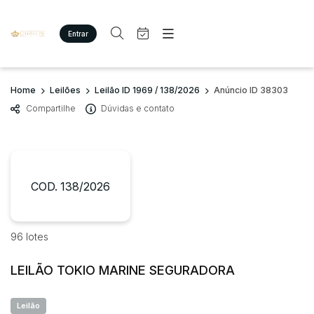
Entrar
Criar conta
Entrar
Site
Busca por palavra-chave
Home
Leilões
Leilão ID 1969 / 138/2026
Anúncio ID 38303
Agenda
Home
Compartilhe
Dúvidas e contato
Quem Somos
Quem Somos
Categoria
Subcategoria
Eventos
Contato
Fale Conosco
Busca por categoria
Estados
Cidade
COD. 138/2026
Imóveis
Terreno/Lote
Veículos
Bairro
Comitente
96 lotes
Carros
Motos
LEILÃO TOKIO MARINE SEGURADORA
Judiciais
Extrajudiciais
Pesados
Faixa de valor
Utilitário
Leilão
R$
R$
até