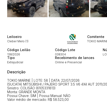
Envie sua Proposta
Leiloeiro
Comitente
Cleber Melo (1)
TOKIO MARIN
Código Leilão
Código Lote
Nú
138/2026
038304
LO
Tipo
Recebimento de lances
Extrajudicial
Online e Presencial
Descrição
TOKIO MARINE | LOTE: 58 | DATA: 22/07/2026
(SUCATA) MITSUBISHI / PAJERO SPORT 3.5 V6 4X4 AUT 2011/20
Sinistro: COLISÃO (6105331813)
Monta: GRANDE MONTA
Possui Chave: SIM | Possui Manual: NÃO
Valor médio de mercado: R$ 58.523,00