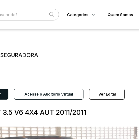
Categorias
Quem Somos
Imóveis
Home
Subcategoria
Esta
Terreno/Lote
Eventos
Veículos
E SEGURADORA
Fale Conosco
Carros
Motos
Faixa
Pesados
Judiciais
Extrajudiciais
Utilitário
R$
r
Acesse o Auditório Virtual
Ver Edital
3.5 V6 4X4 AUT 2011/2011