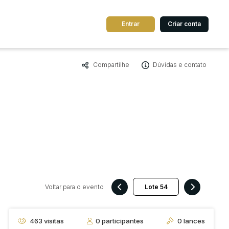
Entrar
Criar conta
Compartilhe
Dúvidas e contato
dos
Cidade
 de valor
até
R$
Pesquisar
Voltar para o evento
463
visitas
0
participantes
0
lances