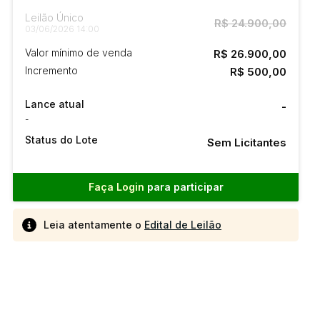
Leilão Único
R$ 24.900,00
03/06/2026 14:00
Valor mínimo de venda
R$ 26.900,00
Incremento
R$ 500,00
Lance atual
-
-
Status do Lote
Sem Licitantes
Faça Login
para participar
Leia atentamente o
Edital de Leilão