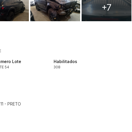
+7
Histórico de Propostas
(Art. 895,
Data
Usuário
E
Clique aqui para fazer login
14/04/2025 18:43:11
TIAGOFELIPE
mero Lote
Habilitados
TE 54
308
14/04/2025 18:43:11
TIAGOFELIPE
14/04/2025 18:43:11
TIAGOFELIPE
11 - PRETO