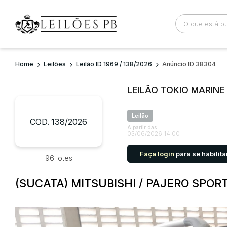
Home
Leilões
Leilão ID 1969 / 138/2026
Anúncio ID 38304
Busca por palavra-chave
Categoria
LEILÃO TOKIO MARIN
Bairro
Comitente
Leilão
COD. 138/2026
A partir das
03/06/2026 14:00
Faça login
para se habilita
96 lotes
(SUCATA) MITSUBISHI / PAJERO SPORT 