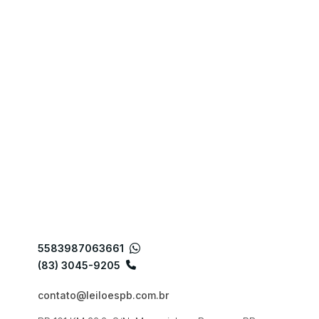
5583987063661
(83) 3045-9205
contato@leiloespb.com.br