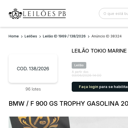
Home
Leilões
Leilão ID 1969 / 138/2026
Anúncio ID 38324
Busca por palavra-chave
Categoria
LEILÃO TOKIO MARIN
Bairro
Comitente
Leilão
COD. 138/2026
A partir das
03/06/2026 14:00
Faça login
para se habilita
96 lotes
BMW / F 900 GS TROPHY GASOLINA 2