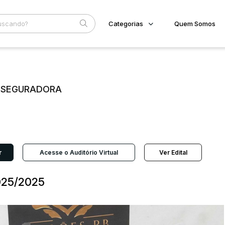
Categorias
Quem Somos
Imóveis
Home
Subcategoria
Esta
Terreno/Lote
Eventos
Veículos
E SEGURADORA
Fale Conosco
Carros
Motos
Faixa
Pesados
Judiciais
Extrajudiciais
Utilitário
R$
r
Acesse o Auditório Virtual
Ver Edital
025/2025