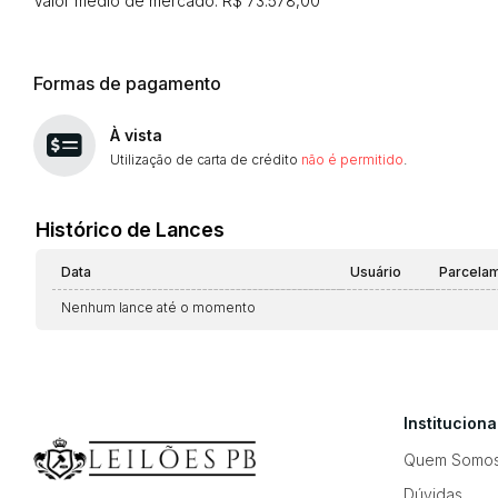
Valor médio de mercado: R$ 73.578,00
Formas de pagamento
À vista
Utilização de carta de crédito
não é permitido
.
Histórico de Lances
Data
Usuário
Parcela
Nenhum lance até o momento
Instituciona
Quem Somo
Dúvidas