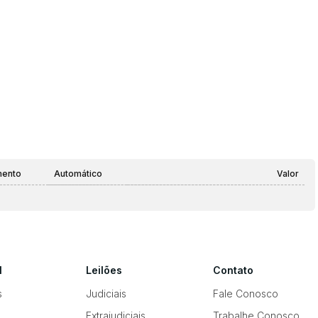
mento
Automático
Valor
l
Leilões
Contato
s
Judiciais
Fale Conosco
Extrajudiciais
Trabalhe Conosco