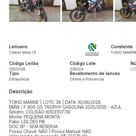
Leiloeiro
Comitente
Envie sua Proposta
Cleber Melo (1)
TOKIO MARIN
Código Leilão
Código Lote
Nú
138/2026
038324
LO
Tipo
Recebimento de lances
Extrajudicial
Online e Presencial
Descrição
TOKIO MARINE | LOTE: 38 | DATA: 10/06/2026
BMW / F 900 GS TROPHY GASOLINA 2025/2025 - AZUL
Sinistro: COLISÃO (6103113778)
Monta: PEQUENA MONTA
Patio: LEILÕES PB
DOC SP - SEM RESERVA
Possui Chave: NÃO | Possui Manual: NÃO