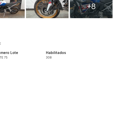
+8
Histórico de Propostas
(Art. 895,
E
Data
Usuário
mero Lote
Habilitados
Clique aqui para fazer login
14/04/2025 18:43:11
TIAGOFELIPE
TE 75
308
14/04/2025 18:43:11
TIAGOFELIPE
14/04/2025 18:43:11
TIAGOFELIPE