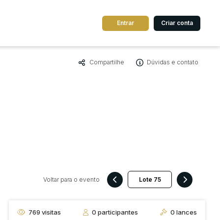
Entrar
Criar conta
Compartilhe
Dúvidas e contato
dos
Cidade
 de valor
até
R$
Pesquisar
Voltar para o evento
769
visitas
0
participantes
0
lances