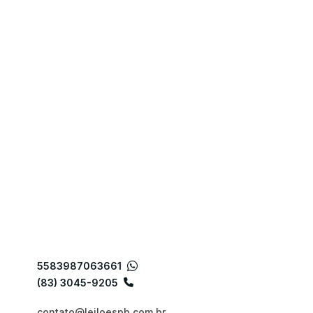
5583987063661
(83) 3045-9205
contato@leiloespb.com.br