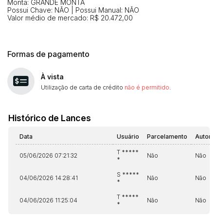
Monta: GRANDE MONTA
Possui Chave: NÃO | Possui Manual: NÃO
Valor médio de mercado: R$ 20.472,00
Formas de pagamento
À vista
Utilização de carta de crédito
não é permitido
.
Histórico de Lances
Data
Usuário
Parcelamento
Automá
T *****
05/06/2026 07:21:32
Não
Não
*
S *****
04/06/2026 14:28:41
Não
Não
*
T *****
04/06/2026 11:25:04
Não
Não
*