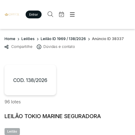
Entrar
Criar conta
Entrar
Site
Busca por palavra-chave
Home
Leilões
Leilão ID 1969 / 138/2026
Anúncio ID 38337
Agenda
Home
Compartilhe
Dúvidas e contato
Quem Somos
Quem Somos
Categoria
Subcategoria
Eventos
Contato
Fale Conosco
Busca por categoria
Estados
Cidade
COD. 138/2026
Diversos
Bens diversos
Imóveis
Bairro
Comitente
96 lotes
Apartamento/Casa
Terreno/Lote
LEILÃO TOKIO MARINE SEGURADORA
Judiciais
Extrajudiciais
Faixa de valor
Leilão
R$
R$
até