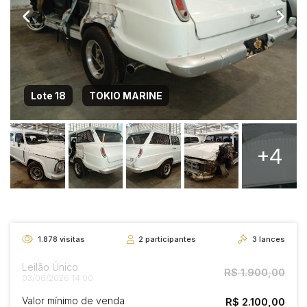
Lote 18
TOKIO MARINE
+4
1.878
visitas
2
participantes
3
lances
Leilão Único
R$ 1.900,00
03/06/2026 14:00
Valor mínimo de venda
R$ 2.100,00