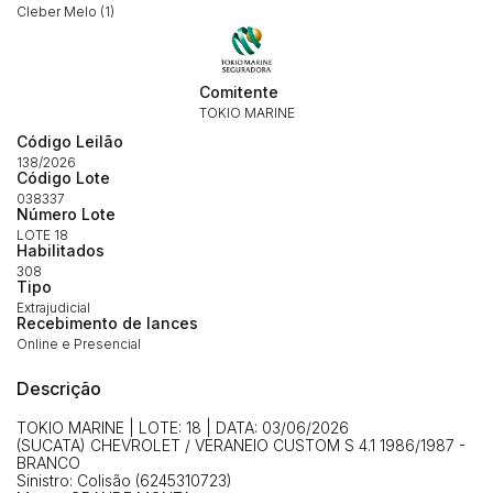
Cleber Melo (1)
Habilite-se para efetuar lances ou
Comitente
Histórico de Propostas
propostas
TOKIO MARINE
Envie sua Proposta
Código Leilão
(Art. 895, CPC)
Data
Usuário
Valor
138/2026
Código Lote
14/04/2025 18:43:11
TIAGOFELIPE
R$ 1,00
038337
Número Lote
Clique aqui para fazer login
14/04/2025 18:43:11
TIAGOFELIPE
R$ 1,00
LOTE 18
Habilitados
14/04/2025 18:43:11
TIAGOFELIPE
R$ 1,00
308
Tipo
Extrajudicial
Recebimento de lances
Online e Presencial
Descrição
TOKIO MARINE | LOTE: 18 | DATA: 03/06/2026
(SUCATA) CHEVROLET / VERANEIO CUSTOM S 4.1 1986/1987 -
BRANCO
Sinistro: Colisão (6245310723)