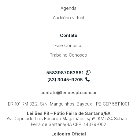
Agenda
Auditório virtual
Contato
Fale Conosco
Trabalhe Conosco
5583987063661
(83) 3045-9205
contato@leiloespb.com.br
BR 101 KM 32.2, S/N, Manguinhos, Bayeux - PB
CEP 58111001
Leilões PB – Pátio Feira de Santana/BA
Av. Deputado Luis Eduardo Magalhães, s/nº, KM 524
Subaé –
Feira de Santana/BA
CEP: 44079-002
Leiloeiro Oficial