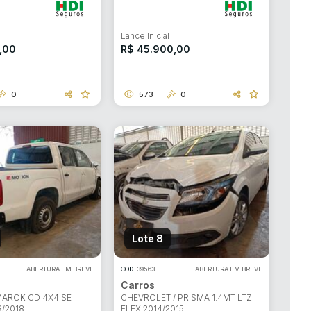
l
Lance Inicial
,00
R$ 45.900,00
0
573
0
Lote 8
ABERTURA EM BREVE
COD.
39563
ABERTURA EM BREVE
Carros
MAROK CD 4X4 SE
CHEVROLET / PRISMA 1.4MT LTZ
8/2018
FLEX 2014/2015