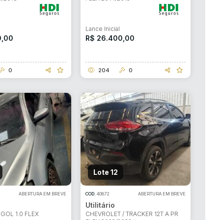
l
Lance Inicial
0,00
R$ 26.400,00
0
204
0
Lote 12
ABERTURA EM BREVE
COD.
40872
ABERTURA EM BREVE
Utilitário
GOL 1.0 FLEX
CHEVROLET / TRACKER 12T A PR