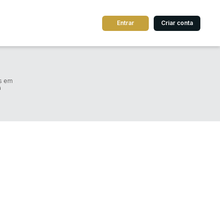
Entrar
Criar conta
dos
Cidade
s em
á
 de valor
até
R$
Pesquisar