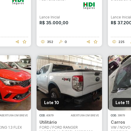
Lance Inicial
Lance Inicia
R$ 35.000,00
R$ 37.20
352
0
225
Lote 10
Lote 11
ABERTURA EM BREVE
COD.
40679
ABERTURA EM BREVE
COD.
39979
Utilitário
Carros
ING 1.3 FLEX
FORD / FORD RANGER
VW / NOVO 