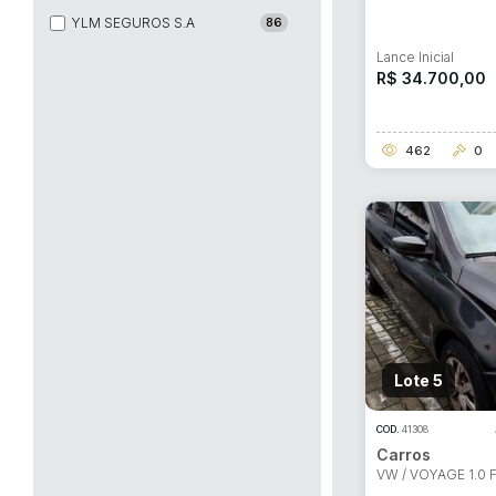
YLM SEGUROS S.A
86
Lance Inicial
R$ 34.700,00
462
0
Lote 5
COD.
41308
Carros
VW / VOYAGE 1.0 