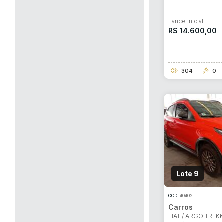
Lance Inicial
R$ 14.600,00
304
0
Lote 9
COD.
40402
Carros
FIAT / ARGO TREKK