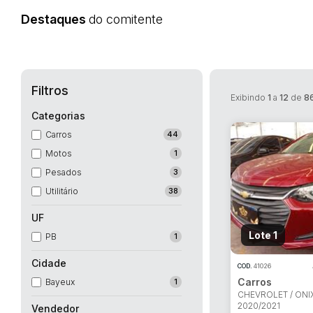
Destaques
do comitente
Filtros
Exibindo
1
a
12
de
8
Categorias
Carros
44
Motos
1
Pesados
3
Utilitário
38
UF
Lote 1
PB
1
Cidade
COD.
41026
Carros
Bayeux
1
CHEVROLET / ONIX
2020/2021
Vendedor