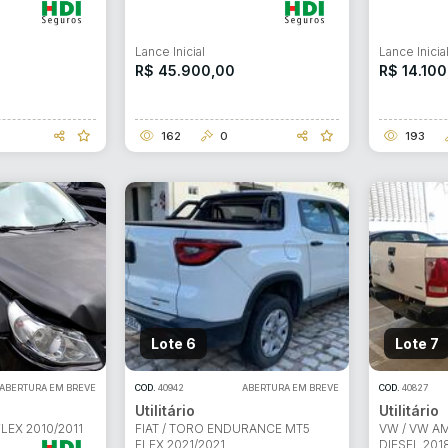
Lance Inicial
Lance Inicia
R$ 45.900,00
R$ 14.100
162
0
193
Lote 6
Lote 7
ABERTURA EM BREVE
COD.
40942
ABERTURA EM BREVE
COD.
40827
Utilitário
Utilitário
FLEX 2010/2011
FIAT / TORO ENDURANCE MT5
VW / VW A
FLEX 2021/2021
DIESEL 201