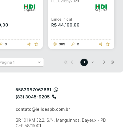
FLEX 2022/2023
l
Lance Inicial
0,00
R$ 44.100,00
0
389
0
1
2
5583987063661
(83) 3045-9205
contato@leiloespb.com.br
BR 101 KM 32.2, S/N, Manguinhos, Bayeux - PB
CEP 58111001