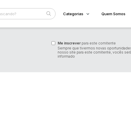
Categorias
Quem Somos
Imóveis
Home
Subcategoria
Esta
Terreno/Lote
Me inscrever
para este comitente
Eventos
Sempre que tivermos novas oportunidade
Veículos
nosso site para este comitente, vocês ser
Fale Conosco
Carros
informado
Motos
Faixa
Pesados
Judiciais
Extrajudiciais
Utilitário
R$