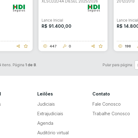
XLSCD2D4A DIESEL 2025/2026
2012/2013
Lance Inicial
Lance Inicia
R$ 91.400,00
R$ 14.80
447
0
198
6
itens. Página
1 de 8
.
Pular para página:
l
Leilões
Contato
s
Judiciais
Fale Conosco
Extrajudiciais
Trabalhe Conosco
Agenda
Auditório virtual