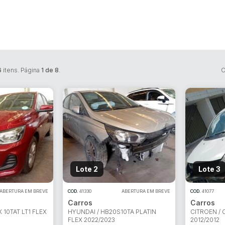
6
itens. Página
1 de 8
.
O
Lote 2
Lote 3
ABERTURA EM BREVE
COD.
41330
ABERTURA EM BREVE
COD.
41077
Carros
Carros
 10TAT LT1 FLEX
HYUNDAI / HB20S10TA PLATIN
CITROEN / 
FLEX 2022/2023
2012/2012