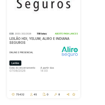
COD.
2033 / 202/2026
118 lotes
ABERTO PARA LANCES
LEILÃO HDI, YELUM, ALIRO E INDIANA
SEGUROS
ONLINE E PRESENCIAL
Leilão
Data do encerramento
A partir das
07/08/2026
14:00
Data do encerramento
A partir das
07/08/2026
14:00
75432
45
0
8