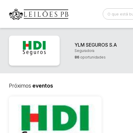
Busca por palavra-chave
Categoria
YLM SEGUROS S.A
Seguradora
86
oportunidades
Bairro
Comitente
Próximos
eventos