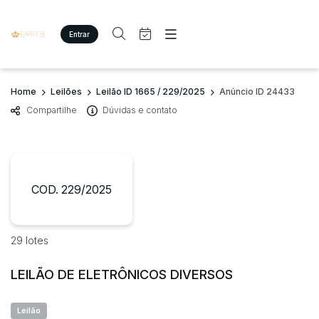
Entrar
Criar conta
Entrar
Site
Busca por palavra-chave
Home
Leilões
Leilão ID 1665 / 229/2025
Anúncio ID 24433
Agenda
Home
Compartilhe
Dúvidas e contato
Quem Somos
Quem Somos
Categoria
Subcategoria
Eventos
Contato
Fale Conosco
Busca por categoria
Estados
Cidade
COD. 229/2025
Imóveis
Terreno/Lote
Veículos
Bairro
Comitente
29 lotes
Carros
Motos
LEILÃO DE ELETRÔNICOS DIVERSOS
Judiciais
Extrajudiciais
Pesados
Faixa de valor
Utilitário
Leilão
R$
R$
até