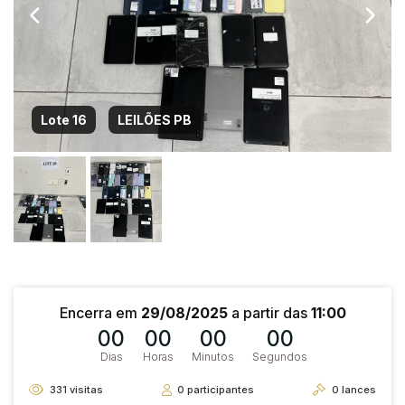
Lote 16
LEILÕES PB
Encerra em
29/08/2025
a partir das
11:00
00
00
00
00
Dias
Horas
Minutos
Segundos
331
visitas
0
participantes
0
lances