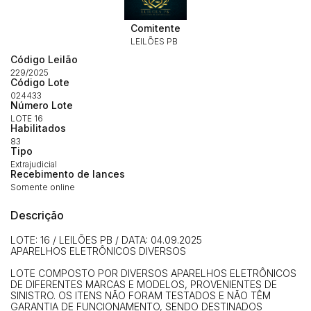
Habilite-se para efetuar lances ou
Histórico de Propostas
propostas
Comitente
Envie sua Proposta
LEILÕES PB
(Art. 895, CPC)
Data
Usuário
Valor
Código Leilão
229/2025
14/04/2025 18:43:11
TIAGOFELIPE
R$ 1,00
Código Lote
Clique aqui para fazer login
024433
14/04/2025 18:43:11
TIAGOFELIPE
R$ 1,00
Número Lote
LOTE 16
14/04/2025 18:43:11
TIAGOFELIPE
R$ 1,00
Habilitados
83
Tipo
Extrajudicial
Recebimento de lances
Somente online
Descrição
LOTE: 16 / LEILÕES PB / DATA: 04.09.2025
APARELHOS ELETRÔNICOS DIVERSOS
LOTE COMPOSTO POR DIVERSOS APARELHOS ELETRÔNICOS
DE DIFERENTES MARCAS E MODELOS, PROVENIENTES DE
SINISTRO. OS ITENS NÃO FORAM TESTADOS E NÃO TÊM
GARANTIA DE FUNCIONAMENTO, SENDO DESTINADOS