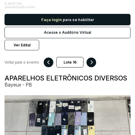
A partir das
29/08/2025 11:00
Pesquisar
Faça login
para se habilitar
Acesse o Auditório Virtual
Ver Edital
Voltar para o evento
APARELHOS ELETRÔNICOS DIVERSOS
Bayeux - PB