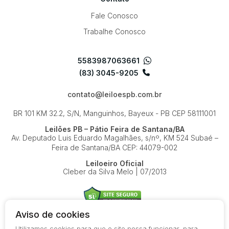
Fale Conosco
Trabalhe Conosco
5583987063661
(83) 3045-9205
contato@leiloespb.com.br
BR 101 KM 32.2, S/N, Manguinhos, Bayeux - PB
CEP 58111001
Leilões PB – Pátio Feira de Santana/BA
Av. Deputado Luis Eduardo Magalhães, s/nº, KM 524
Subaé –
Feira de Santana/BA
CEP: 44079-002
Leiloeiro Oficial
Cleber da Silva Melo | 07/2013
Aviso de cookies
Utilizamos cookies para que o site possa funcionar, para