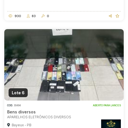
930
83
0
Lote 6
COD.
30494
ABERTO PARA LANCES
Bens diversos
APARELHOS ELETRÔNICOS DIVERSOS
Bayeux - PB