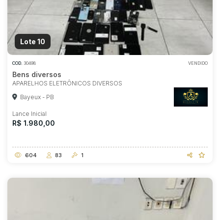
Lote 10
COD.
30498
VENDIDO
Bens diversos
APARELHOS ELETRÔNICOS DIVERSOS
Bayeux - PB
Lance Inicial
R$ 1.980,00
604
83
1