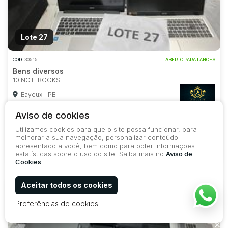
Lote 27
COD.
30515
ABERTO PARA LANCES
Bens diversos
10 NOTEBOOKS
Bayeux - PB
Lance Inicial
Aviso de cookies
R$ 5.900,00
Utilizamos cookies para que o site possa funcionar, para
melhorar a sua navegação, personalizar conteúdo
apresentado a você, bem como para obter informações
estatísticas sobre o uso do site. Saiba mais no
Aviso de
439
83
0
Cookies
Aceitar todos os cookies
Preferências de cookies