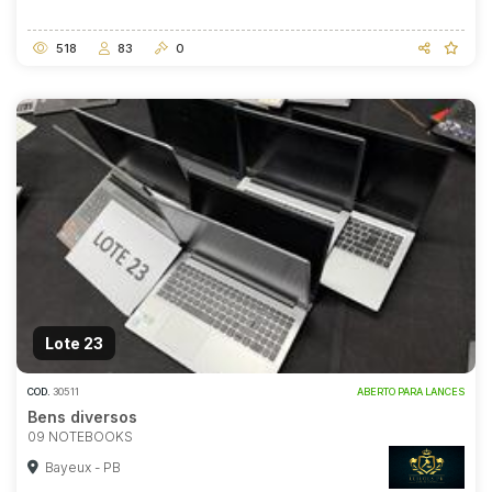
518
83
0
Lote 23
COD.
30511
ABERTO PARA LANCES
Bens diversos
09 NOTEBOOKS
Bayeux - PB