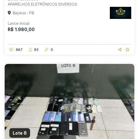
APARELHOS ELETRÔNICOS DIVERSOS
Bayeux - PB
Lance Inicial
R$ 1.980,00
867
83
0
Lote 8