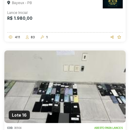
Bayeux - PB
Lance Inicial
R$ 1.980,00
411
83
1
Lote 16
COD.
30504
ABERTO PARA LANCES