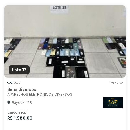
Lote 13
COD.
30501
VENDIDO
Bens diversos
APARELHOS ELETRÔNICOS DIVERSOS
Bayeux - PB
Habilite-se para efetuar lances ou
Lance Inicial
propostas
R$ 1.980,00