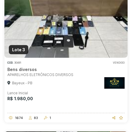
Lote 3
COD.
30491
VENDIDO
Bens diversos
APARELHOS ELETRÔNICOS DIVERSOS
Bayeux - PB
Lance Inicial
R$ 1.980,00
1674
83
1