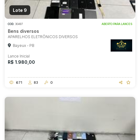
Lote 9
COD.
30497
ABERTO PARA LANCES
Bens diversos
APARELHOS ELETRÔNICOS DIVERSOS
Bayeux - PB
Lance Inicial
R$ 1.980,00
671
83
0