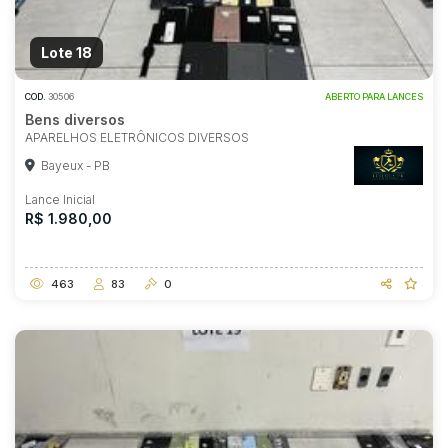
Lote 18
COD.
30506
ABERTO PARA LANCES
Bens diversos
APARELHOS ELETRÔNICOS DIVERSOS
Bayeux - PB
Lance Inicial
R$ 1.980,00
463
83
0