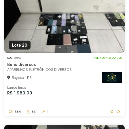
Lote 20
COD.
30508
ABERTO PARA LANCES
Bens diversos
APARELHOS ELETRÔNICOS DIVERSOS
Bayeux - PB
Lance Inicial
R$ 1.980,00
584
83
1