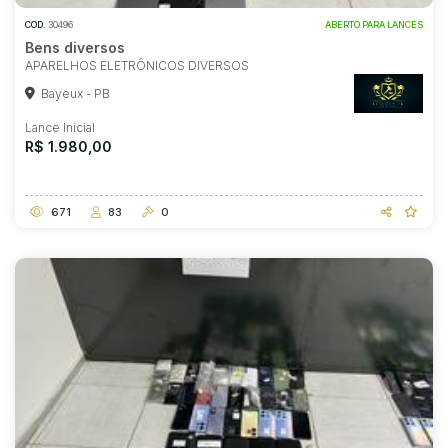
COD.
30496
ABERTO PARA LANCES
Bens diversos
APARELHOS ELETRÔNICOS DIVERSOS
Bayeux - PB
Lance Inicial
R$ 1.980,00
671
83
0