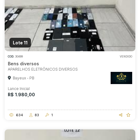
Lote 11
COD.
30499
VENDIDO
Bens diversos
APARELHOS ELETRÔNICOS DIVERSOS
Bayeux - PB
Lance Inicial
R$ 1.980,00
634
83
1