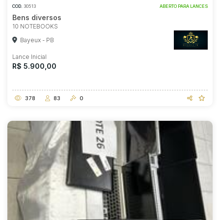
COD.
30513
ABERTO PARA LANCES
Bens diversos
10 NOTEBOOKS
Bayeux - PB
Lance Inicial
R$ 5.900,00
378
83
0