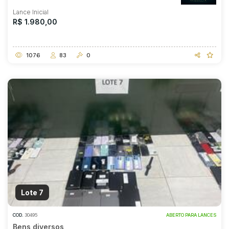
Lance Inicial
R$ 1.980,00
1076
83
0
Lote 7
COD.
30495
ABERTO PARA LANCES
Bens diversos