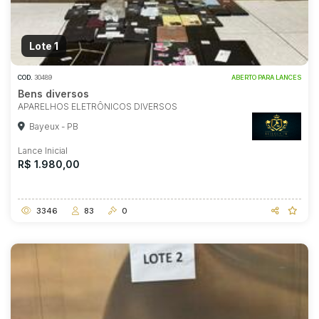
Lote 1
COD.
30489
ABERTO PARA LANCES
Bens diversos
APARELHOS ELETRÔNICOS DIVERSOS
Bayeux - PB
Lance Inicial
R$ 1.980,00
3346
83
0