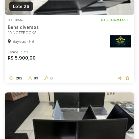
Lote 26
COD.
30514
ABERTO PARA LANCES
Bens diversos
10 NOTEBOOKS
Bayeux - PB
Lance Inicial
R$ 5.900,00
282
83
0