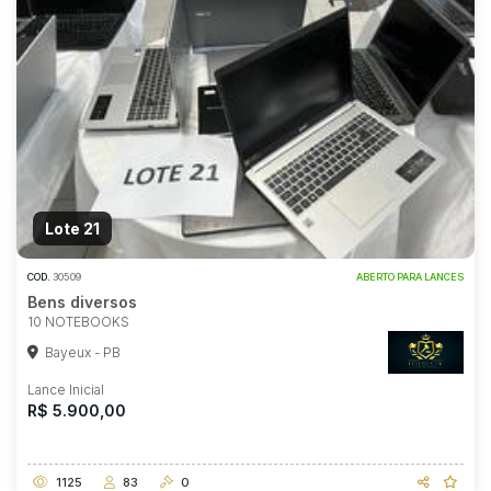
Lote 21
COD.
30509
ABERTO PARA LANCES
Bens diversos
10 NOTEBOOKS
Bayeux - PB
Lance Inicial
R$ 5.900,00
1125
83
0