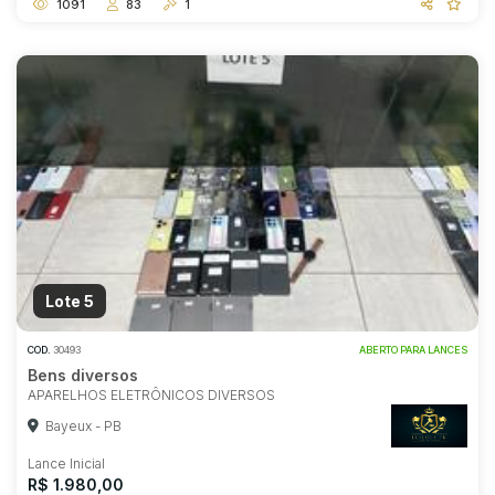
1091
83
1
Lote 5
COD.
30493
ABERTO PARA LANCES
Bens diversos
APARELHOS ELETRÔNICOS DIVERSOS
Bayeux - PB
Lance Inicial
R$ 1.980,00