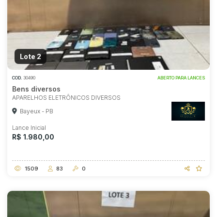
Lote 2
COD.
30490
ABERTO PARA LANCES
Bens diversos
APARELHOS ELETRÔNICOS DIVERSOS
Bayeux - PB
Lance Inicial
R$ 1.980,00
1509
83
0