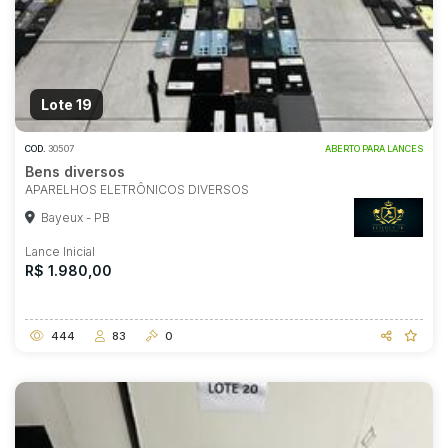
Lote 19
COD.
30507
ABERTO PARA LANCES
Bens diversos
APARELHOS ELETRÔNICOS DIVERSOS
Bayeux - PB
Lance Inicial
R$ 1.980,00
444
83
0