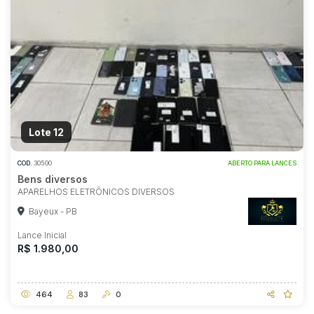
Lote 12
COD.
30500
ABERTO PARA LANCES
Bens diversos
APARELHOS ELETRÔNICOS DIVERSOS
Bayeux - PB
Lance Inicial
R$ 1.980,00
464
83
0