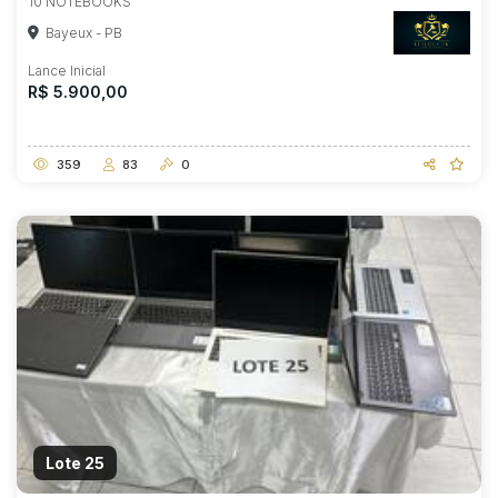
10 NOTEBOOKS
Bayeux - PB
Lance Inicial
R$ 5.900,00
359
83
0
Lote 25