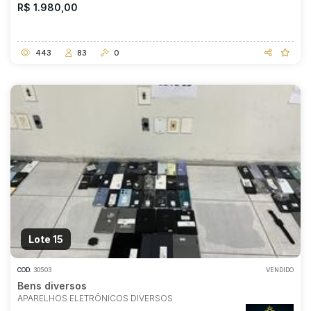
R$ 1.980,00
443
83
0
Lote 15
COD.
30503
VENDIDO
Bens diversos
APARELHOS ELETRÔNICOS DIVERSOS