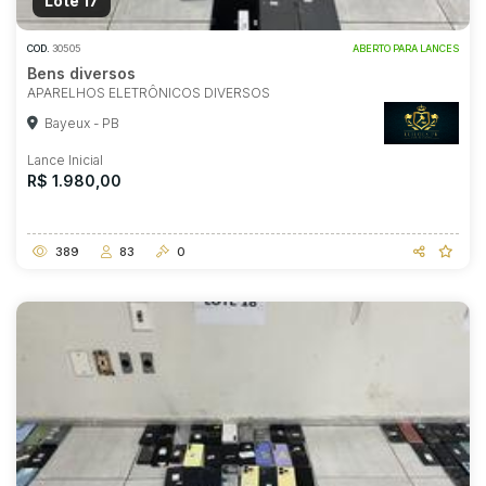
Lote 17
COD.
30505
ABERTO PARA LANCES
Bens diversos
APARELHOS ELETRÔNICOS DIVERSOS
Bayeux - PB
Lance Inicial
R$ 1.980,00
389
83
0