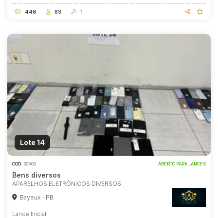
446
83
1
Lote 14
COD.
30502
ABERTO PARA LANCES
Bens diversos
APARELHOS ELETRÔNICOS DIVERSOS
Bayeux - PB
Lance Inicial