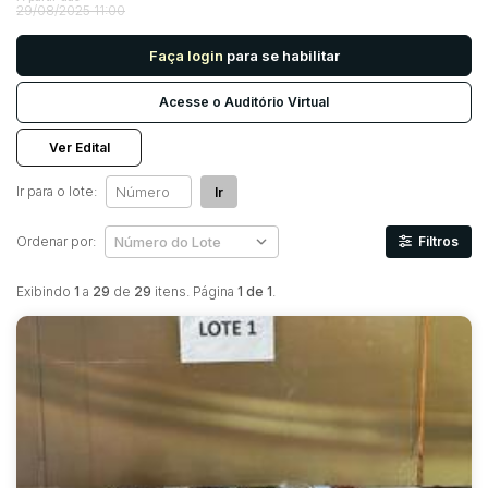
29/08/2025 11:00
Faça login
para se habilitar
Pesquisar
Acesse o Auditório Virtual
Ver Edital
Ir para o lote:
Ir
Ordenar por:
Filtros
Exibindo
1
a
29
de
29
itens. Página
1 de 1
.