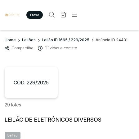
Entrar
Criar conta
Entrar
Site
Busca por palavra-chave
Home
Leilões
Leilão ID 1665 / 229/2025
Anúncio ID 24431
Agenda
Home
Compartilhe
Dúvidas e contato
Quem Somos
Quem Somos
Categoria
Subcategoria
Eventos
Contato
Fale Conosco
Busca por categoria
Estados
Cidade
COD. 229/2025
Imóveis
Terreno/Lote
Veículos
Bairro
Comitente
29 lotes
Carros
Motos
LEILÃO DE ELETRÔNICOS DIVERSOS
Judiciais
Extrajudiciais
Pesados
Faixa de valor
Utilitário
Leilão
R$
R$
até