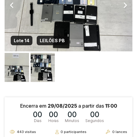
Lote 14
LEILÕES PB
Encerra em
29/08/2025
a partir das
11:00
00
00
00
00
Dias
Horas
Minutos
Segundos
443
visitas
0
participantes
0
lances