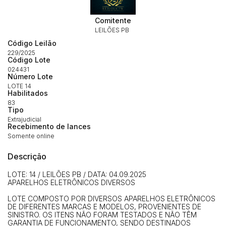
Habilite-se para efetuar lances ou
Histórico de Propostas
propostas
Comitente
Envie sua Proposta
LEILÕES PB
(Art. 895, CPC)
Data
Usuário
Valor
Código Leilão
229/2025
14/04/2025 18:43:11
TIAGOFELIPE
R$ 1,00
Código Lote
Clique aqui para fazer login
024431
14/04/2025 18:43:11
TIAGOFELIPE
R$ 1,00
Número Lote
LOTE 14
14/04/2025 18:43:11
TIAGOFELIPE
R$ 1,00
Habilitados
83
Tipo
Extrajudicial
Recebimento de lances
Somente online
Descrição
LOTE: 14 / LEILÕES PB / DATA: 04.09.2025
APARELHOS ELETRÔNICOS DIVERSOS
LOTE COMPOSTO POR DIVERSOS APARELHOS ELETRÔNICOS
DE DIFERENTES MARCAS E MODELOS, PROVENIENTES DE
SINISTRO. OS ITENS NÃO FORAM TESTADOS E NÃO TÊM
GARANTIA DE FUNCIONAMENTO, SENDO DESTINADOS