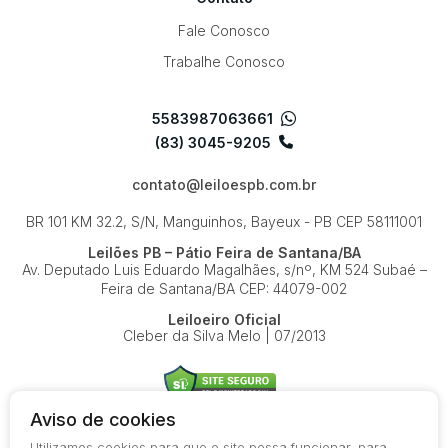
Fale Conosco
Trabalhe Conosco
5583987063661
(83) 3045-9205
contato@leiloespb.com.br
BR 101 KM 32.2, S/N, Manguinhos, Bayeux - PB
CEP 58111001
Leilões PB – Pátio Feira de Santana/BA
Av. Deputado Luis Eduardo Magalhães, s/nº, KM 524
Subaé –
Feira de Santana/BA
CEP: 44079-002
Leiloeiro Oficial
Cleber da Silva Melo | 07/2013
Aviso de cookies
Utilizamos cookies para que o site possa funcionar, para