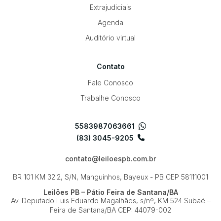
Extrajudiciais
Agenda
Auditório virtual
Contato
Fale Conosco
Trabalhe Conosco
5583987063661
(83) 3045-9205
contato@leiloespb.com.br
BR 101 KM 32.2, S/N, Manguinhos, Bayeux - PB
CEP 58111001
Leilões PB – Pátio Feira de Santana/BA
Av. Deputado Luis Eduardo Magalhães, s/nº, KM 524
Subaé –
Feira de Santana/BA
CEP: 44079-002