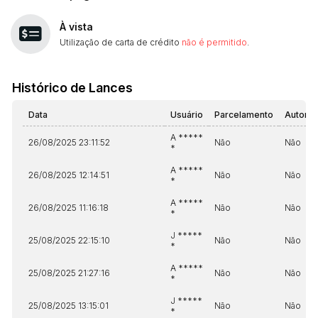
À vista
Utilização de carta de crédito
não é permitido
.
Histórico de Lances
Data
Usuário
Parcelamento
Automá
A *****
26/08/2025 23:11:52
Não
Não
*
A *****
26/08/2025 12:14:51
Não
Não
*
A *****
26/08/2025 11:16:18
Não
Não
*
J *****
25/08/2025 22:15:10
Não
Não
*
A *****
25/08/2025 21:27:16
Não
Não
*
J *****
25/08/2025 13:15:01
Não
Não
*