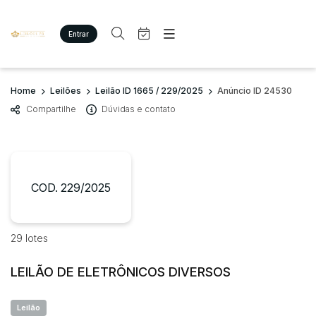
Entrar
Criar conta
Entrar
Site
Busca por palavra-chave
Home
Leilões
Leilão ID 1665 / 229/2025
Anúncio ID 24530
Agenda
Home
Compartilhe
Dúvidas e contato
Quem Somos
Quem Somos
Categoria
Subcategoria
Eventos
Contato
Fale Conosco
Busca por categoria
Estados
Cidade
COD. 229/2025
Diversos
Bens diversos
Imóveis
Bairro
Comitente
29 lotes
Apartamento/Casa
Terreno/Lote
LEILÃO DE ELETRÔNICOS DIVERSOS
Judiciais
Extrajudiciais
Faixa de valor
Leilão
R$
R$
até