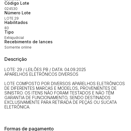
Código Lote
024530
Número Lote
LOTE 29
Habilitados
Habilite-se para efetuar lances ou
83
Histórico de Propostas
propostas
Tipo
Envie sua Proposta
Extrajudicial
Recebimento de lances
(Art. 895, CPC)
Data
Usuário
Valor
Somente online
14/04/2025 18:43:11
TIAGOFELIPE
R$ 1,00
Descrição
Clique aqui para fazer login
14/04/2025 18:43:11
TIAGOFELIPE
R$ 1,00
LOTE: 29 / LEILÕES PB / DATA: 04.09.2025
14/04/2025 18:43:11
TIAGOFELIPE
R$ 1,00
APARELHOS ELETRÔNICOS DIVERSOS
LOTE COMPOSTO POR DIVERSOS APARELHOS ELETRÔNICOS
DE DIFERENTES MARCAS E MODELOS, PROVENIENTES DE
SINISTRO. OS ITENS NÃO FORAM TESTADOS E NÃO TÊM
GARANTIA DE FUNCIONAMENTO, SENDO DESTINADOS
EXCLUSIVAMENTE PARA RETIRADA DE PEÇAS OU SUCATA
ELETRÔNICA.
Formas de pagamento