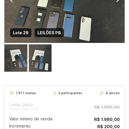
Lote 29
LEILÕES PB
1.977
visitas
3
participantes
6
lances
Leilão Único
R$ 1.980,00
29/08/2025 11:00
Valor mínimo de venda
R$ 1.980,00
Incremento
R$ 200,00