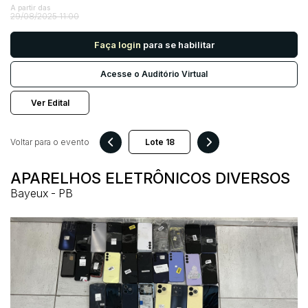
A partir das
29/08/2025 11:00
Pesquisar
Faça login
para se habilitar
Acesse o Auditório Virtual
Ver Edital
Voltar para o evento
APARELHOS ELETRÔNICOS DIVERSOS
Bayeux - PB