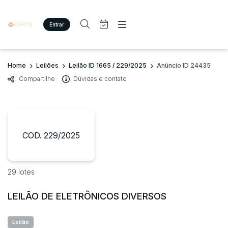
Entrar
Criar conta
Entrar
Site
Busca por palavra-chave
Home
Leilões
Leilão ID 1665 / 229/2025
Anúncio ID 24435
Agenda
Home
Compartilhe
Dúvidas e contato
Quem Somos
Quem Somos
Categoria
Subcategoria
Eventos
Contato
Fale Conosco
Busca por categoria
Estados
Cidade
COD. 229/2025
Imóveis
Terreno/Lote
Veículos
Bairro
Comitente
29 lotes
Carros
Motos
LEILÃO DE ELETRÔNICOS DIVERSOS
Judiciais
Extrajudiciais
Pesados
Faixa de valor
Utilitário
Leilão
R$
R$
até