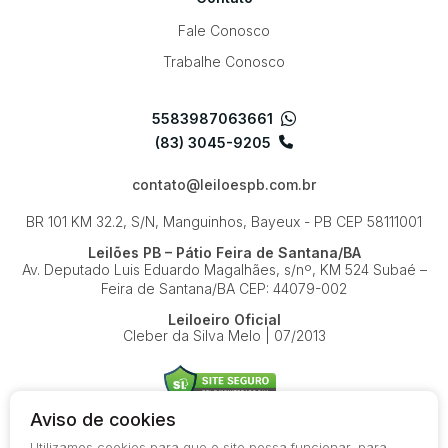
Fale Conosco
Trabalhe Conosco
5583987063661
(83) 3045-9205
contato@leiloespb.com.br
BR 101 KM 32.2, S/N, Manguinhos, Bayeux - PB
CEP 58111001
Leilões PB – Pátio Feira de Santana/BA
Av. Deputado Luis Eduardo Magalhães, s/nº, KM 524
Subaé –
Feira de Santana/BA
CEP: 44079-002
Leiloeiro Oficial
Cleber da Silva Melo | 07/2013
Aviso de cookies
Utilizamos cookies para que o site possa funcionar, para