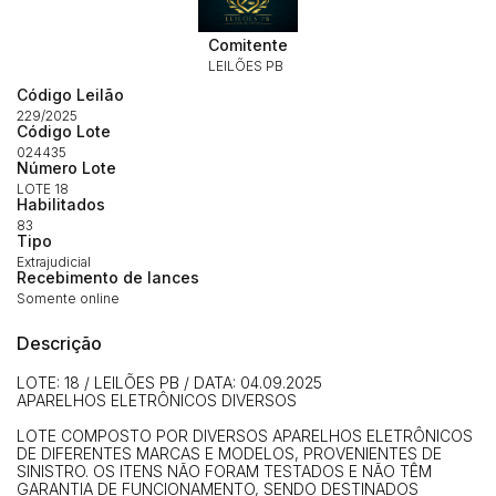
Habilite-se para efetuar lances ou
Histórico de Propostas
propostas
Comitente
Envie sua Proposta
LEILÕES PB
(Art. 895, CPC)
Data
Usuário
Valor
Código Leilão
229/2025
14/04/2025 18:43:11
TIAGOFELIPE
R$ 1,00
Código Lote
Clique aqui para fazer login
024435
14/04/2025 18:43:11
TIAGOFELIPE
R$ 1,00
Número Lote
LOTE 18
14/04/2025 18:43:11
TIAGOFELIPE
R$ 1,00
Habilitados
83
Tipo
Extrajudicial
Recebimento de lances
Somente online
Descrição
LOTE: 18 / LEILÕES PB / DATA: 04.09.2025
APARELHOS ELETRÔNICOS DIVERSOS
LOTE COMPOSTO POR DIVERSOS APARELHOS ELETRÔNICOS
DE DIFERENTES MARCAS E MODELOS, PROVENIENTES DE
SINISTRO. OS ITENS NÃO FORAM TESTADOS E NÃO TÊM
GARANTIA DE FUNCIONAMENTO, SENDO DESTINADOS