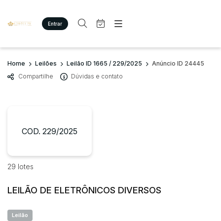
Entrar
Criar conta
Entrar
Site
Busca por palavra-chave
Home
Leilões
Leilão ID 1665 / 229/2025
Anúncio ID 24445
Agenda
Home
Compartilhe
Dúvidas e contato
Quem Somos
Quem Somos
Categoria
Subcategoria
Eventos
Contato
Fale Conosco
Busca por categoria
Estados
Cidade
COD. 229/2025
Imóveis
Terreno/Lote
Veículos
Bairro
Comitente
29 lotes
Carros
Motos
LEILÃO DE ELETRÔNICOS DIVERSOS
Judiciais
Extrajudiciais
Pesados
Faixa de valor
Utilitário
Leilão
R$
R$
até