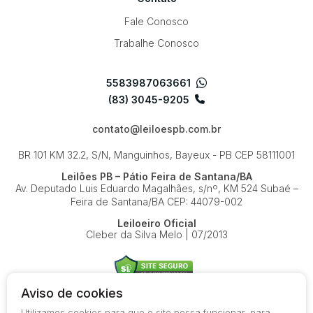
Fale Conosco
Trabalhe Conosco
5583987063661
(83) 3045-9205
contato@leiloespb.com.br
BR 101 KM 32.2, S/N, Manguinhos, Bayeux - PB
CEP 58111001
Leilões PB – Pátio Feira de Santana/BA
Av. Deputado Luis Eduardo Magalhães, s/nº, KM 524
Subaé –
Feira de Santana/BA
CEP: 44079-002
Leiloeiro Oficial
Cleber da Silva Melo | 07/2013
Aviso de cookies
Utilizamos cookies para que o site possa funcionar, para