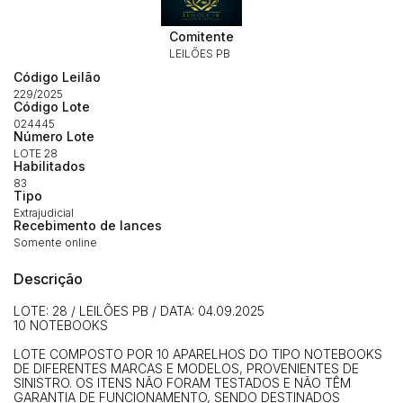
Habilite-se para efetuar lances ou
Histórico de Propostas
propostas
Comitente
Envie sua Proposta
LEILÕES PB
(Art. 895, CPC)
Data
Usuário
Valor
Código Leilão
229/2025
14/04/2025 18:43:11
TIAGOFELIPE
R$ 1,00
Código Lote
Clique aqui para fazer login
024445
14/04/2025 18:43:11
TIAGOFELIPE
R$ 1,00
Número Lote
LOTE 28
14/04/2025 18:43:11
TIAGOFELIPE
R$ 1,00
Habilitados
83
Tipo
Extrajudicial
Recebimento de lances
Somente online
Descrição
LOTE: 28 / LEILÕES PB / DATA: 04.09.2025
10 NOTEBOOKS
LOTE COMPOSTO POR 10 APARELHOS DO TIPO NOTEBOOKS
DE DIFERENTES MARCAS E MODELOS, PROVENIENTES DE
SINISTRO. OS ITENS NÃO FORAM TESTADOS E NÃO TÊM
GARANTIA DE FUNCIONAMENTO, SENDO DESTINADOS