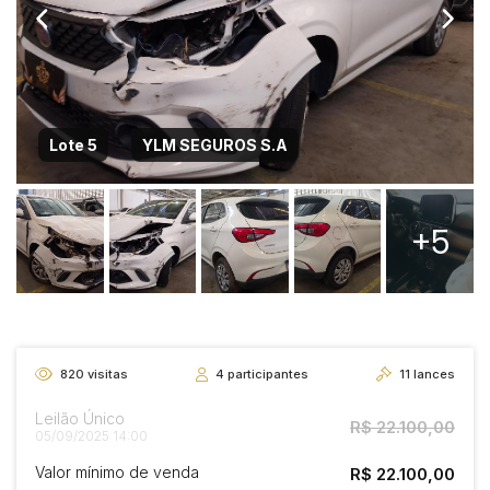
Lote 5
YLM SEGUROS S.A
+5
820
visitas
4
participantes
11
lances
Leilão Único
R$ 22.100,00
05/09/2025 14:00
Valor mínimo de venda
R$ 22.100,00