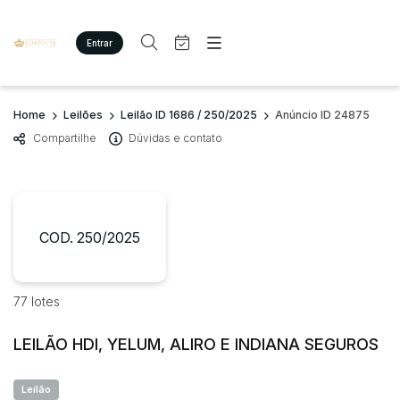
Entrar
Criar conta
Entrar
Site
Busca por palavra-chave
Home
Leilões
Leilão ID 1686 / 250/2025
Anúncio ID 24875
Agenda
Home
Compartilhe
Dúvidas e contato
Quem Somos
Quem Somos
Categoria
Subcategoria
Eventos
Contato
Fale Conosco
Busca por categoria
Estados
Cidade
COD. 250/2025
Imóveis
Terreno/Lote
Veículos
Bairro
Comitente
77 lotes
Carros
Motos
LEILÃO HDI, YELUM, ALIRO E INDIANA SEGUROS
Judiciais
Extrajudiciais
Pesados
Faixa de valor
Utilitário
Leilão
R$
R$
até