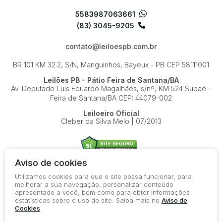
5583987063661
(83) 3045-9205
contato@leiloespb.com.br
BR 101 KM 32.2, S/N, Manguinhos, Bayeux - PB
CEP 58111001
Leilões PB – Pátio Feira de Santana/BA
Av. Deputado Luis Eduardo Magalhães, s/nº, KM 524
Subaé –
Feira de Santana/BA
CEP: 44079-002
Leiloeiro Oficial
Cleber da Silva Melo | 07/2013
Aviso de cookies
Utilizamos cookies para que o site possa funcionar, para
© 2026-present - Todos os direitos reservados
melhorar a sua navegação, personalizar conteúdo
apresentado a você, bem como para obter informações
Política de Privacidade
estatísticas sobre o uso do site. Saiba mais no
Aviso de
Aviso de Cookies
Cookies
Termos de Uso