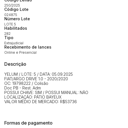
250/2025
Código Lote
024875
Número Lote
LOTE 5
Habilitados
282
Tipo
Extrajudicial
Recebimento de lances
Online e Presencial
Habilite-se para efetuar lances ou
Histórico de Propostas
propostas
Descrição
Envie sua Proposta
(Art. 895, CPC)
Data
Usuário
Valor
YELUM / LOTE: 5 / DATA: 05.09.2025
FIAT/ARGO DRIVE 1.0 - 2020/2020
14/04/2025 18:43:11
TIAGOFELIPE
R$ 1,00
OC: 19798222 / Colisão
Doc PB - Rest. Adm
Clique aqui para fazer login
14/04/2025 18:43:11
TIAGOFELIPE
R$ 1,00
POSSUI CHAVE: SIM / POSSUI MANUAL: NÃO
LOCALIZAÇÃO: PÁTIO BAYEUX
14/04/2025 18:43:11
TIAGOFELIPE
R$ 1,00
VALOR MÉDIO DE MERCADO: R$53736
Formas de pagamento