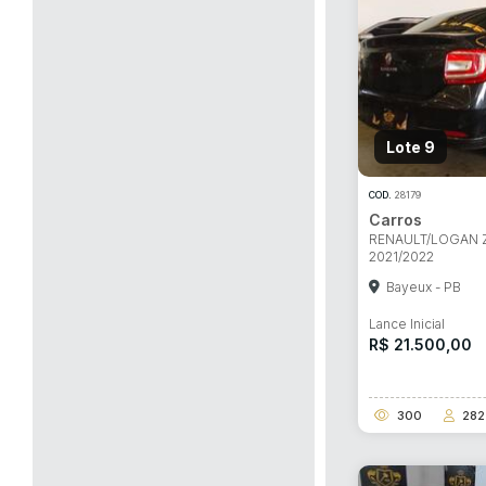
Lote 9
COD.
28179
Carros
RENAULT/LOGAN 
2021/2022
Bayeux - PB
Lance Inicial
R$ 21.500,00
300
282