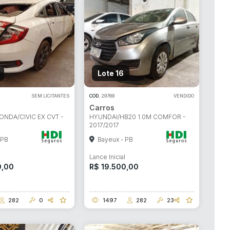
Lote 16
SEM LICITANTES
COD.
29769
VENDIDO
Carros
ONDA/CIVIC EX CVT -
HYUNDAI/HB20 1.0M COMFOR -
2017/2017
 PB
Bayeux - PB
l
Lance Inicial
0,00
R$ 19.500,00
282
0
1497
282
23