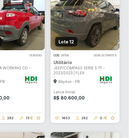
Lote 12
VENDIDO
COD.
29704
SEM LICITANTES
Utilitário
DA WORKING CD -
JEEP/COMPASS SERIE S TF -
2023/2023 | FLEX
 PB
Bayeux - PB
l
Lance Inicial
0,00
R$ 80.600,00
282
13
1653
282
0