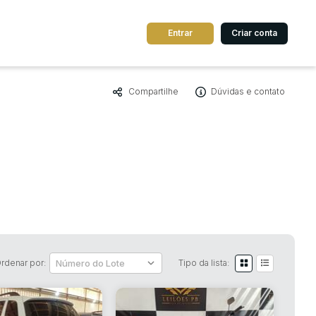
Entrar
Criar conta
Compartilhe
Dúvidas e contato
dos
Cidade
 de valor
até
R$
Pesquisar
rdenar por:
Tipo da lista: