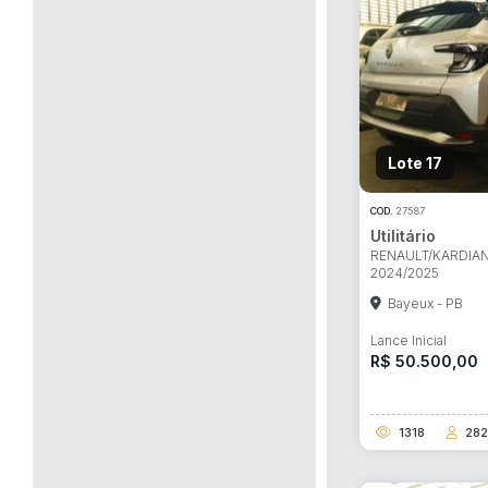
Lote 17
COD.
27587
Utilitário
RENAULT/KARDIAN
2024/2025
Bayeux - PB
Lance Inicial
R$ 50.500,00
1318
282