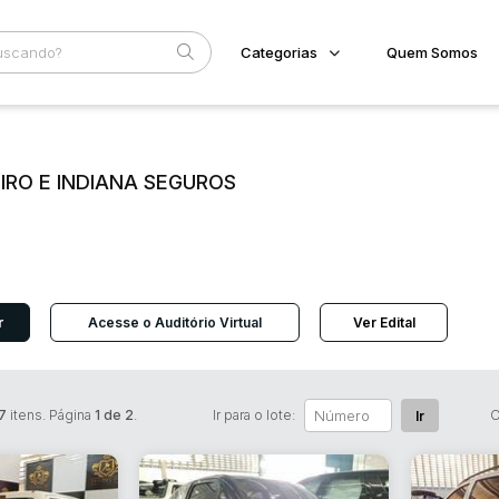
Categorias
Quem Somos
Imóveis
Home
Subcategoria
Esta
Terreno/Lote
Eventos
LIRO E INDIANA SEGUROS
Veículos
Fale Conosco
Carros
Motos
Faixa
Pesados
Judiciais
Extrajudiciais
Utilitário
R$
r
Acesse o Auditório Virtual
Ver Edital
7
itens. Página
1 de 2
.
Ir para o lote:
O
Ir