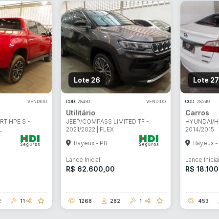
Lote 26
Lote 27
VENDIDO
COD.
28430
VENDIDO
COD.
28249
Utilitário
Carros
T HPE S -
JEEP/COMPASS LIMITED TF -
HYUNDAI/H
L
2021/2022 | FLEX
2014/2015
Bayeux - PB
Bayeux -
Lance Inicial
Lance Inicia
R$ 62.600,00
R$ 18.100
2
11
1268
282
1
453