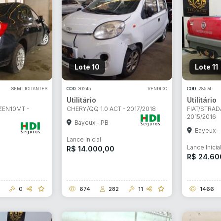
Lote 10
Lote 11
SEM LICITANTES
COD.
30245
VENDIDO
COD.
28574
Utilitário
Utilitário
ZEN10MT -
CHERY/QQ 1.0 ACT - 2017/2018
FIAT/STRA
2015/2016
Bayeux - PB
Bayeux -
Lance Inicial
Lance Inicia
R$ 14.000,00
R$ 24.60
0
674
282
11
1466