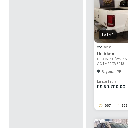
Lote 1
COD.
28355
Utilitário
(SUCATA) I/VW A
AC4 - 2017/2018
Bayeux - PB
Lance Inicial
R$ 59.700,00
687
282