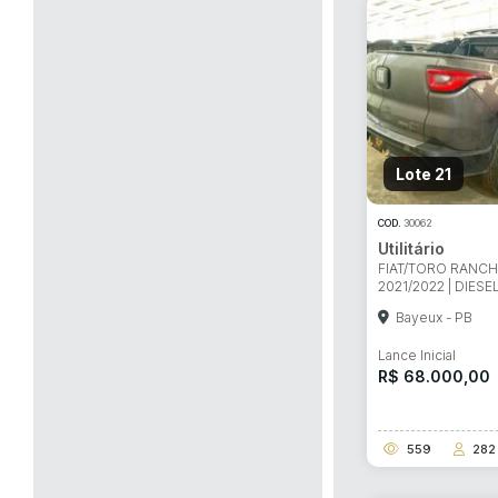
Lote 21
COD.
30062
Utilitário
FIAT/TORO RANCH 
2021/2022 | DIESE
Bayeux - PB
Lance Inicial
R$ 68.000,00
559
282