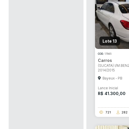
Lote 13
COD.
17945
Carros
Habilite-se para efetu
(SUCATA) I/M.BENZ
2014/2015
Bayeux - PB
Lance Inicial
R$ 41.300,00
721
282