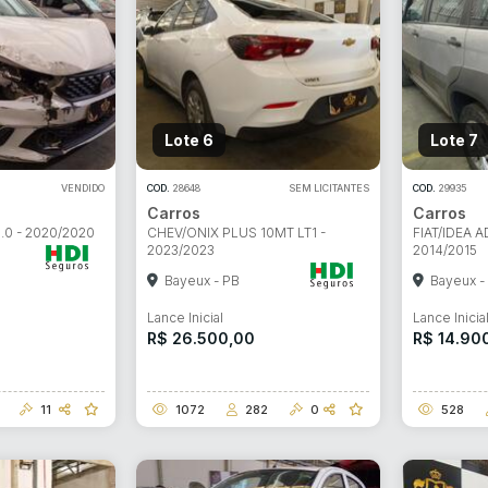
Lote 6
Lote 7
VENDIDO
COD.
28648
SEM LICITANTES
COD.
29935
Carros
Carros
.0 - 2020/2020
CHEV/ONIX PLUS 10MT LT1 -
FIAT/IDEA A
2023/2023
2014/2015
Bayeux - PB
Bayeux -
Lance Inicial
Lance Inicia
R$ 26.500,00
R$ 14.90
11
1072
282
0
528