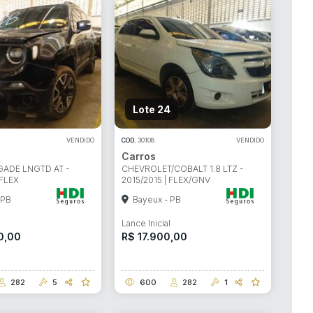
Lote 24
VENDIDO
COD.
30108
VENDIDO
Carros
GADE LNGTD AT -
CHEVROLET/COBALT 1.8 LTZ -
 FLEX
2015/2015 | FLEX/GNV
 PB
Bayeux - PB
l
Lance Inicial
0,00
R$ 17.900,00
282
5
600
282
1