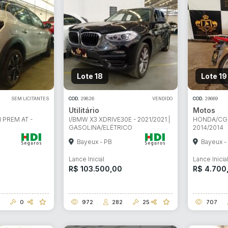
Lote 18
Lote 19
SEM LICITANTES
COD.
29826
VENDIDO
COD.
29669
Utilitário
Motos
 PREM AT -
I/BMW X3 XDRIVE30E - 2021/2021 |
HONDA/CG 1
GASOLINA/ELÉTRICO
2014/2014
Bayeux - PB
Bayeux -
Lance Inicial
Lance Inicia
R$ 103.500,00
R$ 4.700
0
972
282
25
707