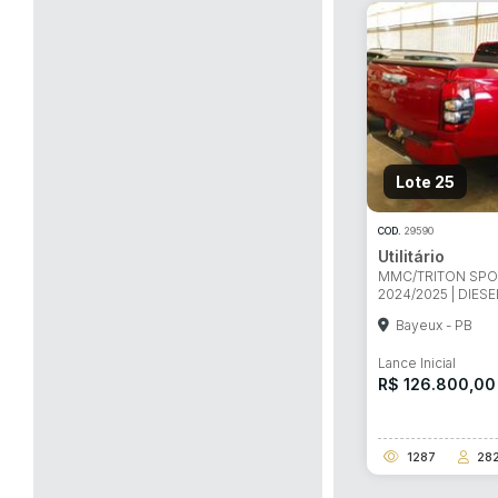
Lote 25
COD.
29590
Utilitário
MMC/TRITON SPOR
2024/2025 | DIESE
Bayeux - PB
Lance Inicial
R$ 126.800,00
1287
28