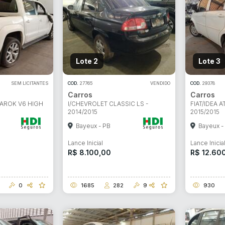
Lote 2
Lote 3
SEM LICITANTES
COD.
27765
VENDIDO
COD.
29378
Carros
Carros
MAROK V6 HIGH
I/CHEVROLET CLASSIC LS -
FIAT/IDEA A
2014/2015
2015/2015
Bayeux - PB
Bayeux -
Lance Inicial
Lance Inicia
R$ 8.100,00
R$ 12.60
0
1685
282
9
930