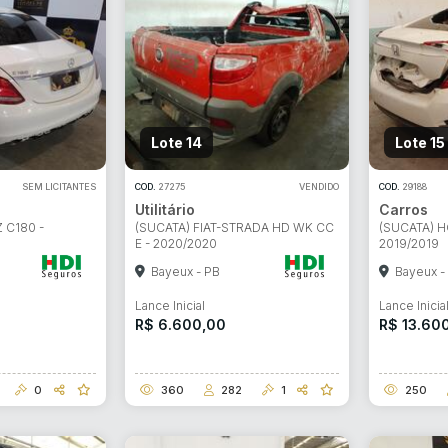
Lote 14
Lote 15
SEM LICITANTES
COD.
27275
VENDIDO
COD.
29188
Utilitário
Carros
ar lances ou propostas
 C180 -
(SUCATA) FIAT-STRADA HD WK CC
(SUCATA) H
E - 2020/2020
2019/2019
Bayeux - PB
Bayeux -
Lance Inicial
Lance Inicia
R$ 6.600,00
R$ 13.60
0
360
282
1
250