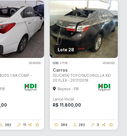
Lote 28
VENDIDO
COD.
27176
VENDIDO
Carros
B20S 1.6A COMF -
(SUCATA) TOYOTA/COROLLA XEI
20 FLEX - 2017/2018
 PB
Bayeux - PB
l
Lance Inicial
,00
R$ 11.800,00
282
11
384
282
3