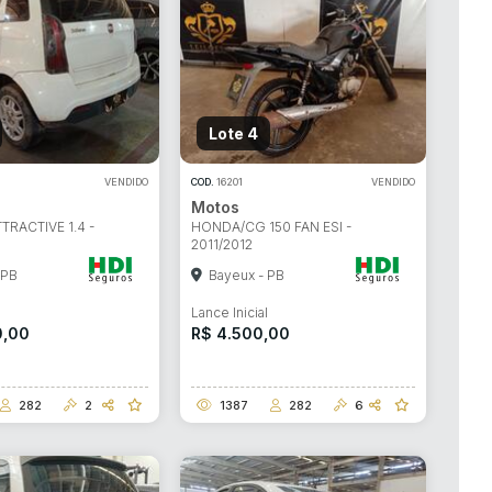
Lote 4
VENDIDO
COD.
16201
VENDIDO
Motos
TTRACTIVE 1.4 -
HONDA/CG 150 FAN ESI -
2011/2012
 PB
Bayeux - PB
l
Lance Inicial
0,00
R$ 4.500,00
282
2
1387
282
6