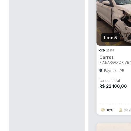
Lote 5
COD.
29375
Carros
FIAT/ARGO DRIVE 1
Bayeux - PB
Lance Inicial
R$ 22.100,00
820
282