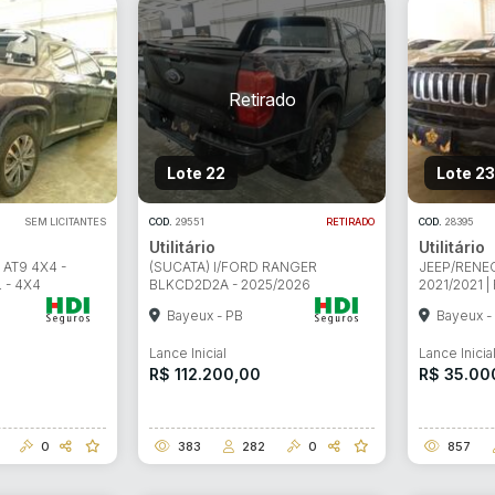
Lote 22
Lote 23
SEM LICITANTES
COD.
29551
RETIRADO
COD.
28395
Utilitário
Utilitário
AT9 4X4 -
(SUCATA) I/FORD RANGER
JEEP/RENE
L - 4X4
BLKCD2D2A - 2025/2026
2021/2021 |
Bayeux - PB
Bayeux -
Lance Inicial
Lance Inicia
R$ 112.200,00
R$ 35.00
0
383
282
0
857