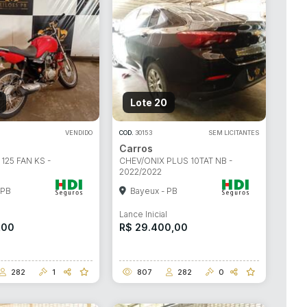
Lote 20
VENDIDO
COD.
30153
SEM LICITANTES
Carros
25 FAN KS -
CHEV/ONIX PLUS 10TAT NB -
2022/2022
 PB
Bayeux - PB
l
Lance Inicial
,00
R$ 29.400,00
282
1
807
282
0