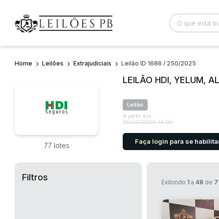
Home
Leilões
Extrajudiciais
Leilão ID 1686 / 250/2025
Busca por palavra-chave
Categoria
LEILÃO HDI, YELUM, A
Bairro
Comitente
Leilão
A partir das
05/09/2025 14:00
Faça login
para se habilita
77 lotes
Filtros
Exibindo
1
a
48
de
7