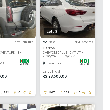
Lote 8
SEM LICITANTES
COD.
29836
SEM LICITANTES
Carros
DVENTURE 1.8 -
CHEV/ONIX PLUS 10MT LT1 -
2020/2021 | FLEX/GNV
 PB
Bayeux - PB
l
Lance Inicial
0,00
R$ 23.500,00
282
0
967
282
0