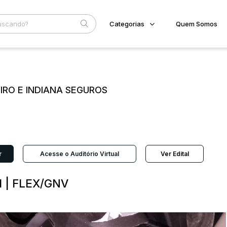
Categorias
Quem Somos
Imóveis
Home
Subcategoria
Esta
Terreno/Lote
Eventos
Veículos
LIRO E INDIANA SEGUROS
Fale Conosco
Carros
Motos
Faixa
Pesados
Judiciais
Extrajudiciais
Utilitário
R$
r
Acesse o Auditório Virtual
Ver Edital
1 | FLEX/GNV