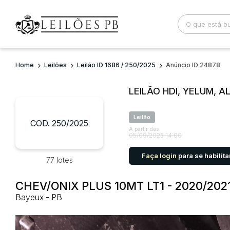
Home
Leilões
Leilão ID 1686 / 250/2025
Anúncio ID 24878
Busca por palavra-chave
Categoria
LEILÃO HDI, YELUM, A
Bairro
Comitente
Leilão
COD. 250/2025
A partir das
05/09/2025 14:00
Faça login
para se habilita
77 lotes
CHEV/ONIX PLUS 10MT LT1 - 2020/202
Bayeux - PB