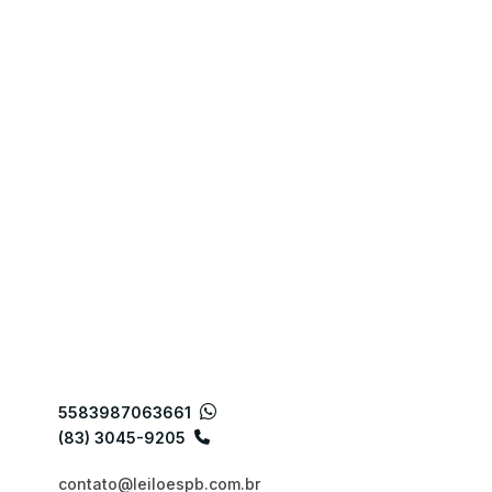
5583987063661
(83) 3045-9205
contato@leiloespb.com.br