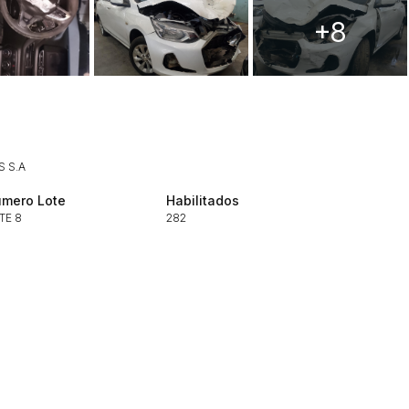
+8
Histórico de Propostas
(Art. 895,
Data
Usuário
 S.A
Clique aqui para fazer login
14/04/2025 18:43:11
TIAGOFELIPE
mero Lote
Habilitados
TE 8
282
14/04/2025 18:43:11
TIAGOFELIPE
14/04/2025 18:43:11
TIAGOFELIPE