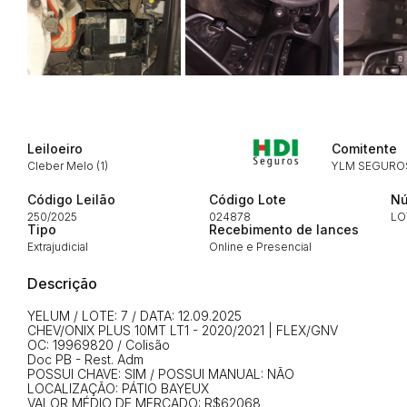
Envie sua Proposta
Leiloeiro
Comitente
Cleber Melo (1)
YLM SEGUROS
Código Leilão
Código Lote
Nú
250/2025
024878
LO
Tipo
Recebimento de lances
Extrajudicial
Online e Presencial
Descrição
YELUM / LOTE: 7 / DATA: 12.09.2025
CHEV/ONIX PLUS 10MT LT1 - 2020/2021 | FLEX/GNV
OC: 19969820 / Colisão
Doc PB - Rest. Adm
POSSUI CHAVE: SIM / POSSUI MANUAL: NÃO
LOCALIZAÇÃO: PÁTIO BAYEUX
VALOR MÉDIO DE MERCADO: R$62068