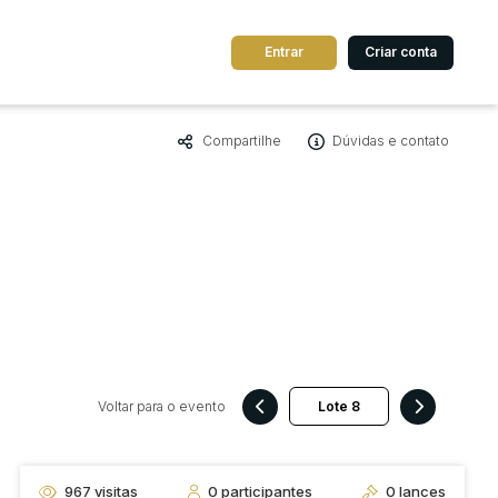
Entrar
Criar conta
Compartilhe
Dúvidas e contato
dos
Cidade
 de valor
até
R$
Pesquisar
Voltar para o evento
967
visitas
0
participantes
0
lances