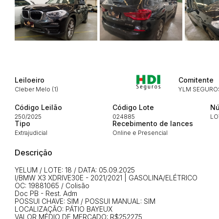
Leiloeiro
Comitente
Cleber Melo (1)
YLM SEGUROS
Código Leilão
Código Lote
Nú
250/2025
024885
LO
Tipo
Recebimento de lances
Extrajudicial
Online e Presencial
Descrição
Habilite-se para efetu
YELUM / LOTE: 18 / DATA: 05.09.2025
I/BMW X3 XDRIVE30E - 2021/2021 | GASOLINA/ELÉTRICO
OC: 19881065 / Colisão
Doc PB - Rest. Adm
POSSUI CHAVE: SIM / POSSUI MANUAL: SIM
LOCALIZAÇÃO: PÁTIO BAYEUX
VALOR MÉDIO DE MERCADO: R$252275