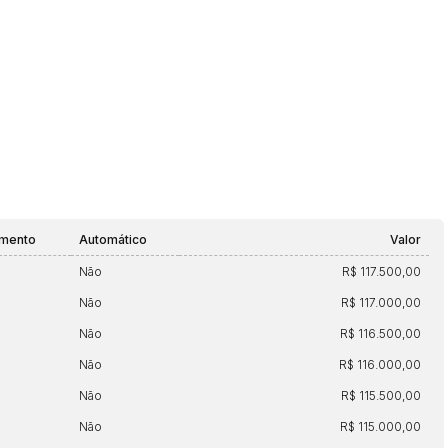
Histórico de Propostas
(Art. 895,
Data
Usuário
Clique aqui para fazer login
14/04/2025 18:43:11
TIAGOFELIPE
14/04/2025 18:43:11
TIAGOFELIPE
14/04/2025 18:43:11
TIAGOFELIPE
amento
Automático
Valor
Não
R$ 117.500,00
Não
R$ 117.000,00
Não
R$ 116.500,00
Não
R$ 116.000,00
Não
R$ 115.500,00
Não
R$ 115.000,00