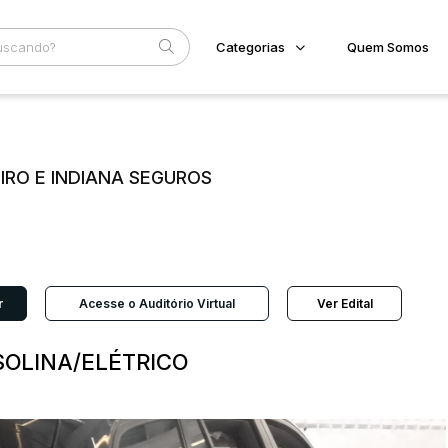
Categorias
Quem Somos
Imóveis
Home
Subcategoria
Esta
Terreno/Lote
Eventos
Veículos
LIRO E INDIANA SEGUROS
Fale Conosco
Carros
Motos
Faixa
Pesados
Judiciais
Extrajudiciais
Utilitário
R$
r
Acesse o Auditório Virtual
Ver Edital
ASOLINA/ELÉTRICO