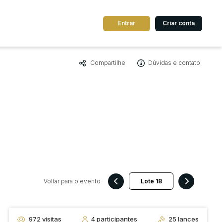
Entrar
Criar conta
Compartilhe
Dúvidas e contato
dos
Cidade
 de valor
até
R$
Pesquisar
Voltar para o evento
972
visitas
4
participantes
25
lances