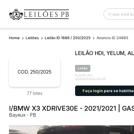
Home
Leilões
Leilão ID 1686 / 250/2025
Anúncio ID 24885
Busca por palavra-chave
Categoria
LEILÃO HDI, YELUM, A
Bairro
Comitente
Leilão
COD. 250/2025
A partir das
05/09/2025 14:00
Faça login
para se habilita
77 lotes
I/BMW X3 XDRIVE30E - 2021/2021 | G
Bayeux - PB