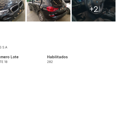
+2
 S.A
mero Lote
Habilitados
TE 18
282
ar lances ou propostas