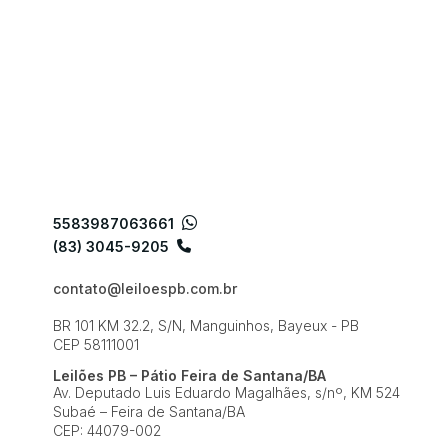
5583987063661
(83) 3045-9205
contato@leiloespb.com.br
BR 101 KM 32.2, S/N, Manguinhos, Bayeux - PB
CEP 58111001
Leilões PB – Pátio Feira de Santana/BA
Av. Deputado Luis Eduardo Magalhães, s/nº, KM 524
Subaé – Feira de Santana/BA
CEP: 44079-002