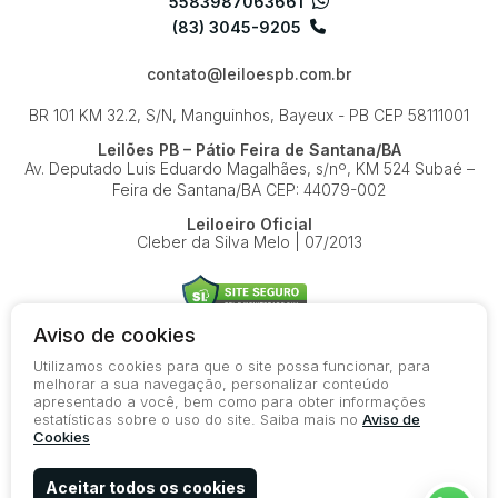
5583987063661
(83) 3045-9205
contato@leiloespb.com.br
BR 101 KM 32.2, S/N, Manguinhos, Bayeux - PB
CEP 58111001
Leilões PB – Pátio Feira de Santana/BA
Av. Deputado Luis Eduardo Magalhães, s/nº, KM 524
Subaé –
Feira de Santana/BA
CEP: 44079-002
Leiloeiro Oficial
Cleber da Silva Melo | 07/2013
Aviso de cookies
Utilizamos cookies para que o site possa funcionar, para
© 2026-present - Todos os direitos reservados
melhorar a sua navegação, personalizar conteúdo
apresentado a você, bem como para obter informações
Política de Privacidade
estatísticas sobre o uso do site. Saiba mais no
Aviso de
Aviso de Cookies
Cookies
Termos de Uso
Aceitar todos os cookies