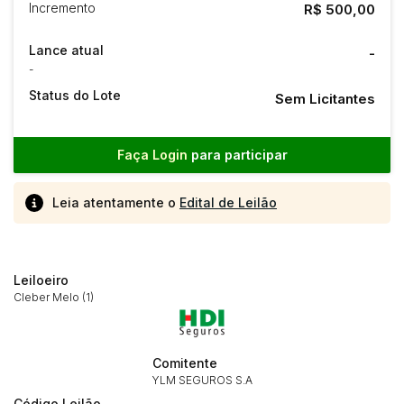
Incremento
R$ 500,00
Lance atual
-
-
Status do Lote
Sem Licitantes
Faça Login
para participar
Leia atentamente o
Edital de Leilão
Leiloeiro
Cleber Melo (1)
Comitente
Habilite-se para efetuar lances ou
YLM SEGUROS S.A
Histórico de Propostas
propostas
Envie sua Proposta
Código Leilão