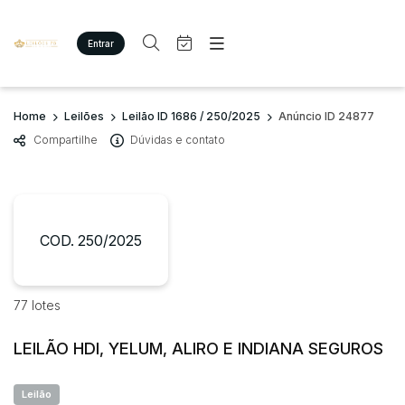
Entrar
Criar conta
Entrar
Site
Busca por palavra-chave
Home
Leilões
Leilão ID 1686 / 250/2025
Anúncio ID 24877
Agenda
Home
Compartilhe
Dúvidas e contato
Quem Somos
Quem Somos
Categoria
Subcategoria
Eventos
Contato
Fale Conosco
Busca por categoria
Estados
Cidade
COD. 250/2025
Imóveis
Terreno/Lote
Veículos
Bairro
Comitente
77 lotes
Carros
Motos
LEILÃO HDI, YELUM, ALIRO E INDIANA SEGUROS
Judiciais
Extrajudiciais
Pesados
Faixa de valor
Utilitário
Leilão
R$
R$
até