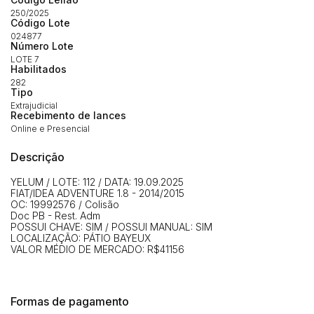
(Art. 895, CPC)
250/2025
Data
Usuário
Valor
Código Lote
024877
14/04/2025 18:43:11
TIAGOFELIPE
R$ 1,00
Número Lote
Clique aqui para fazer login
14/04/2025 18:43:11
TIAGOFELIPE
R$ 1,00
LOTE 7
Habilitados
14/04/2025 18:43:11
TIAGOFELIPE
R$ 1,00
282
Tipo
Extrajudicial
Recebimento de lances
Online e Presencial
Descrição
YELUM / LOTE: 112 / DATA: 19.09.2025
FIAT/IDEA ADVENTURE 1.8 - 2014/2015
OC: 19992576 / Colisão
Doc PB - Rest. Adm
POSSUI CHAVE: SIM / POSSUI MANUAL: SIM
LOCALIZAÇÃO: PÁTIO BAYEUX
VALOR MÉDIO DE MERCADO: R$41156
Formas de pagamento