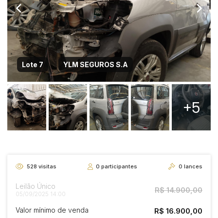
Lote 7
YLM SEGUROS S.A
+5
528
visitas
0
participantes
0
lances
Leilão Único
R$ 14.900,00
05/09/2025 14:00
Valor mínimo de venda
R$ 16.900,00