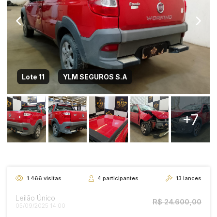
Lote 11
YLM SEGUROS S.A
+7
1.466
visitas
4
participantes
13
lances
Leilão Único
R$ 24.600,00
05/09/2025 14:00