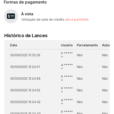
Formas de pagamento
À vista
Utilização de carta de crédito
não é permitido
.
Histórico de Lances
Data
Usuário
Parcelamento
Automá
P *****
05/09/2025 15:25:29
Não
Não
*
A *****
05/09/2025 15:24:57
Não
Não
*
P *****
05/09/2025 15:24:56
Não
Não
*
P *****
05/09/2025 15:24:55
Não
Não
*
A *****
05/09/2025 15:24:42
Não
Não
*
P *****
05/09/2025 15:24:40
Não
Não