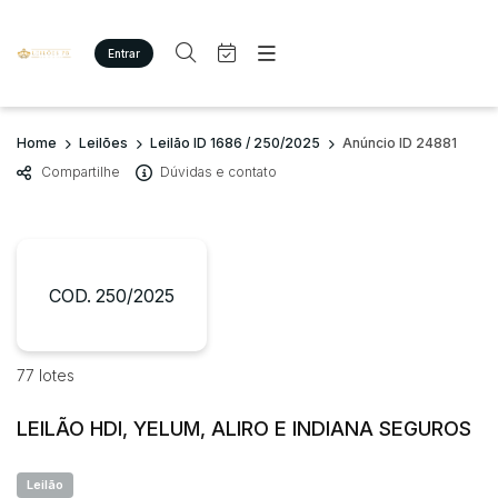
Entrar
Criar conta
Entrar
Site
Busca por palavra-chave
Home
Leilões
Leilão ID 1686 / 250/2025
Anúncio ID 24881
Agenda
Home
Compartilhe
Dúvidas e contato
Quem Somos
Quem Somos
Categoria
Subcategoria
Eventos
Contato
Fale Conosco
Busca por categoria
Estados
Cidade
COD. 250/2025
Imóveis
Terreno/Lote
Veículos
Bairro
Comitente
77 lotes
Carros
Motos
LEILÃO HDI, YELUM, ALIRO E INDIANA SEGUROS
Judiciais
Extrajudiciais
Pesados
Faixa de valor
Utilitário
Leilão
R$
R$
até