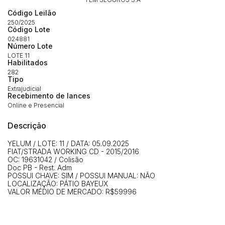
Código Leilão
250/2025
Código Lote
024881
Número Lote
LOTE 11
Habilitados
282
Tipo
Extrajudicial
Recebimento de lances
Online e Presencial
Descrição
Habilite-se para efetuar lances ou
Histórico de Propostas
propostas
YELUM / LOTE: 11 / DATA: 05.09.2025
Envie sua Proposta
FIAT/STRADA WORKING CD - 2015/2016
(Art. 895, CPC)
OC: 19631042 / Colisão
Data
Usuário
Valor
Doc PB - Rest. Adm
POSSUI CHAVE: SIM / POSSUI MANUAL: NÃO
14/04/2025 18:43:11
TIAGOFELIPE
R$ 1,00
LOCALIZAÇÃO: PÁTIO BAYEUX
Clique aqui para fazer login
14/04/2025 18:43:11
TIAGOFELIPE
R$ 1,00
VALOR MÉDIO DE MERCADO: R$59996
14/04/2025 18:43:11
TIAGOFELIPE
R$ 1,00