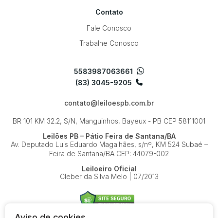
Contato
Fale Conosco
Trabalhe Conosco
5583987063661
(83) 3045-9205
contato@leiloespb.com.br
BR 101 KM 32.2, S/N, Manguinhos, Bayeux - PB
CEP 58111001
Leilões PB – Pátio Feira de Santana/BA
Av. Deputado Luis Eduardo Magalhães, s/nº, KM 524
Subaé –
Feira de Santana/BA
CEP: 44079-002
Leiloeiro Oficial
Cleber da Silva Melo | 07/2013
Aviso de cookies