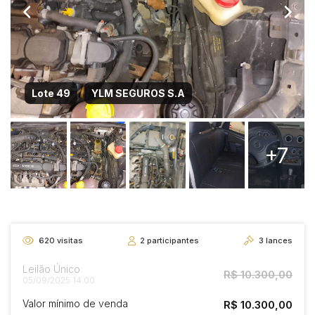
Lote 49
YLM SEGUROS S.A
+7
620
visitas
2
participantes
3
lances
Leilão Único
R$ 10.300,00
05/09/2025 14:00
Valor mínimo de venda
R$ 10.300,00