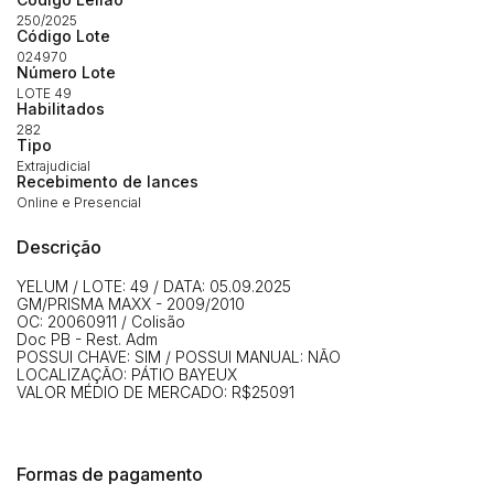
Habilite-se para efetuar lances ou
250/2025
Histórico de Propostas
Código Lote
propostas
Envie sua Proposta
024970
Número Lote
(Art. 895, CPC)
Data
Usuário
Valor
LOTE 49
Habilitados
14/04/2025 18:43:11
TIAGOFELIPE
R$ 1,00
282
Clique aqui para fazer login
Tipo
14/04/2025 18:43:11
TIAGOFELIPE
R$ 1,00
Extrajudicial
Recebimento de lances
14/04/2025 18:43:11
TIAGOFELIPE
R$ 1,00
Online e Presencial
Descrição
YELUM / LOTE: 49 / DATA: 05.09.2025
GM/PRISMA MAXX - 2009/2010
OC: 20060911 / Colisão
Doc PB - Rest. Adm
POSSUI CHAVE: SIM / POSSUI MANUAL: NÃO
LOCALIZAÇÃO: PÁTIO BAYEUX
VALOR MÉDIO DE MERCADO: R$25091
Formas de pagamento