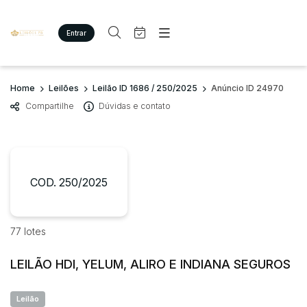
Entrar
Criar conta
Entrar
Site
Busca por palavra-chave
Home
Leilões
Leilão ID 1686 / 250/2025
Anúncio ID 24970
Agenda
Home
Compartilhe
Dúvidas e contato
Quem Somos
Quem Somos
Categoria
Subcategoria
Eventos
Contato
Fale Conosco
Busca por categoria
Estados
Cidade
COD. 250/2025
Imóveis
Terreno/Lote
Veículos
Bairro
Comitente
77 lotes
Carros
Motos
LEILÃO HDI, YELUM, ALIRO E INDIANA SEGUROS
Judiciais
Extrajudiciais
Pesados
Faixa de valor
Utilitário
Leilão
R$
R$
até