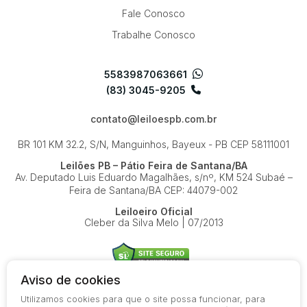
Fale Conosco
Trabalhe Conosco
5583987063661
(83) 3045-9205
contato@leiloespb.com.br
BR 101 KM 32.2, S/N, Manguinhos, Bayeux - PB
CEP 58111001
Leilões PB – Pátio Feira de Santana/BA
Av. Deputado Luis Eduardo Magalhães, s/nº, KM 524
Subaé –
Feira de Santana/BA
CEP: 44079-002
Leiloeiro Oficial
Cleber da Silva Melo | 07/2013
Aviso de cookies
Utilizamos cookies para que o site possa funcionar, para
© 2026-present - Todos os direitos reservados