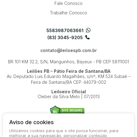
Fale Conosco
Trabalhe Conosco
5583987063661
(83) 3045-9205
contato@leiloespb.com.br
BR 101 KM 32.2, S/N, Manguinhos, Bayeux - PB
CEP 58111001
Leilões PB – Pátio Feira de Santana/BA
Av. Deputado Luis Eduardo Magalhães, s/nº, KM 524
Subaé –
Feira de Santana/BA
CEP: 44079-002
Leiloeiro Oficial
Cleber da Silva Melo | 07/2013
Aviso de cookies
Utilizamos cookies para que o site possa funcionar, para
© 2026-present - Todos os direitos reservados
melhorar a sua navegação, personalizar conteúdo