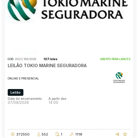
Pesquisar
COD.
2023 / 192/2026
107 lotes
ABERTO PARA LANCES
LEILÃO TOKIO MARINE SEGURADORA
ONLINE E PRESENCIAL
Leilão
Data do encerramento
A partir das
07/08/2026
14:00
Data do encerramento
A partir das
07/08/2026
14:00
372550
552
1
1119