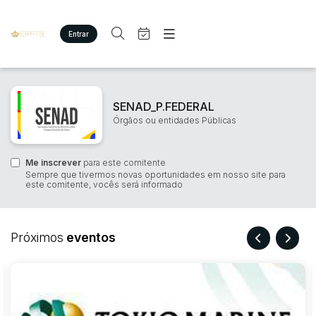
Entrar
Criar conta
Entrar
Site
Busca por palavra-chave
Agenda
Home
SENAD_P.FEDERAL
Quem Somos
Quem Somos
Órgãos ou entidades Públicas
Categoria
Subcategoria
Eventos
Contato
Fale Conosco
Me inscrever
Busca por categoria
para este comitente
Sempre que tivermos novas oportunidades em nosso site para
Estados
Cidade
este comitente, vocês será informado
Imóveis
Terreno/Lote
Veículos
Bairro
Comitente
Próximos
eventos
Carros
Motos
Judiciais
Extrajudiciais
Pesados
Faixa de valor
Utilitário
R$
R$
até